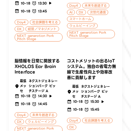
10-18
13:30
Day4
未来を創造する
10-18
13:45
AI
DX
次世代通信
スマートホーム
Day4
社会課題を考える
ウェルビーイング
DX
経営／マネジメント
NEXT generation Park
NEXT generation Park
Pitch Stage
Pitch Stage
脳情報を日常に開放する
コストメリットの出るIoT
XHOLOS Ear Brain
システム。独自の省電力無
Interface
線で生産性向上や効率改
善に貢献します
幕張
ネクストジェネレー
メッ
ションパーク ピッ
幕張
ネクストジェネレー
セ
チステージ A
メッ
ションパーク ピッ
10-18
14:30
セ
チステージ A
10-18
15:30
10-18
14:45
10-18
15:45
Day4
未来を創造する
Day4
社会課題を考える
DX
ウェルビーイング
DX
NEXT generation Park