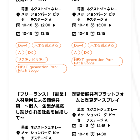
幕張
ネクストジェネレー
幕張
ネクストジェネレー
メッ
ションパーク ピッ
メッ
ションパーク ピッ
セ
チステージ A
セ
チステージ A
10-18
12:00
10-18
13:00
10-18
12:15
10-18
13:15
Day4
未来を創造する
Day4
未来を創造する
AI
DX
AI
DX
サステナビリティ
NEXT generation Park
Pitch Stage
NEXT generation Park
Pitch Stage
「フリーランス」「副業」
嗅覚情報共有プラットフォ
人材活用による価値共
ームと嗅覚ディスプレイ
創 〜個人・企業が挑戦
幕張
ネクストジェネレー
し続けられる社会を目指し
メッ
ションパーク ピッ
て〜
セ
チステージ A
10-18
14:15
幕張
ネクストジェネレー
メッ
ションパーク ピッ
10-18
14:30
セ
チステージ A