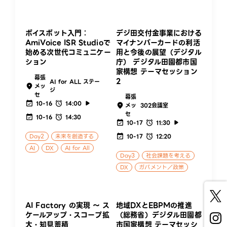
ボイスボット入門：
デジ田交付金事業における
AmiVoice ISR Studioで
マイナンバーカードの利活
始める次世代コミュニケー
用と今後の展望（デジタル
ション
庁） デジタル田園都市国
家構想 テーマセッション
幕張
2
AI for ALL ステー
メッ
ジ
セ
幕張
10-16
14:00
メッ
302会議室
セ
10-16
14:30
10-17
11:30
Day2
未来を創造する
10-17
12:20
AI
DX
AI for All
Day3
社会課題を考える
DX
ガバメント／政策
AI Factory の実現 ～ ス
地域DXとEBPMの推進
ケールアップ・スコープ拡
（総務省）デジタル田園都
大・知見蓄積
市国家構想 テーマセッシ