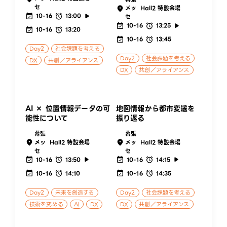
セ
メッ
Hall2 特設会場
10-16
13:00
セ
10-16
13:25
10-16
13:20
10-16
13:45
Day2
社会課題を考える
Day2
社会課題を考える
DX
共創／アライアンス
DX
共創／アライアンス
AI × 位置情報データの可
地図情報から都市変遷を
能性について
振り返る
幕張
幕張
メッ
Hall2 特設会場
メッ
Hall2 特設会場
セ
セ
10-16
13:50
10-16
14:15
10-16
14:10
10-16
14:35
Day2
未来を創造する
Day2
社会課題を考える
技術を究める
AI
DX
DX
共創／アライアンス