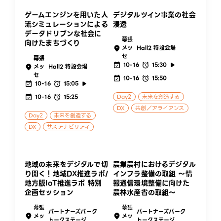
ゲームエンジンを用いた人
デジタルツイン事業の社会
流シミュレーションによる
浸透
データドリブンな社会に
幕張
向けたまちづくり
メッ
Hall2 特設会場
セ
幕張
10-16
15:30
メッ
Hall2 特設会場
セ
10-16
15:50
10-16
15:05
10-16
15:25
Day2
未来を創造する
DX
共創／アライアンス
Day2
未来を創造する
DX
サステナビリティ
地域の未来をデジタルで切
農業農村におけるデジタル
り開く！地域DX推進ラボ/
インフラ整備の取組 ～情
地方版IoT推進ラボ 特別
報通信環境整備に向けた
企画セッション
農林水産省の取組～
幕張
幕張
パートナーズパーク
パートナーズパーク
メッ
メッ
トークステージ
トークステージ