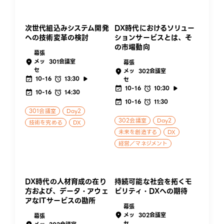
次世代組込みシステム開発
DX時代におけるソリュー
への技術変革の検討
ションサービスとは、そ
の市場動向
幕張
メッ
301会議室
幕張
セ
メッ
302会議室
10-16
13:30
セ
10-16
10:30
10-16
14:30
10-16
11:30
301会議室
Day2
302会議室
Day2
技術を究める
DX
未来を創造する
DX
経営／マネジメント
DX時代の人材育成の在り
持続可能な社会を拓くモ
方および、データ・アウェ
ビリティ・DXへの期待
アなITサービスの勘所
幕張
メッ
302会議室
幕張
セ