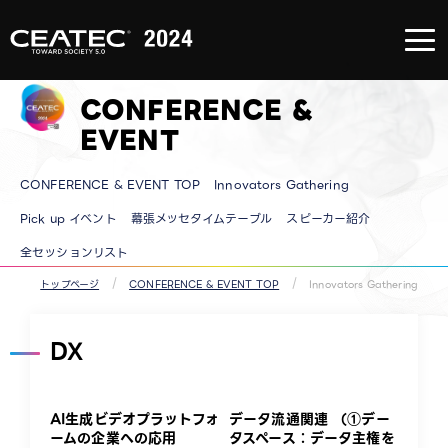
About
CEATEC
About
CEATEC
CONFERENCE &
TOP
来場登録
のご案内
EVENT
メディア
パートナ
ー
CONFERENCE & EVENT TOP
Innovators Gathering
防災・安
全対策・
環境負荷
Pick up イベント
幕張メッセタイムテーブル
スピーカー紹介
低減の取
り組み
全セッションリスト
過去の実
績
トップページ
CONFERENCE & EVENT TOP
Innovators Gathering
DX
AI生成ビデオプラットフォ
データ流通関連 （①デー
ームの企業への応用
タスペース：データ主権を