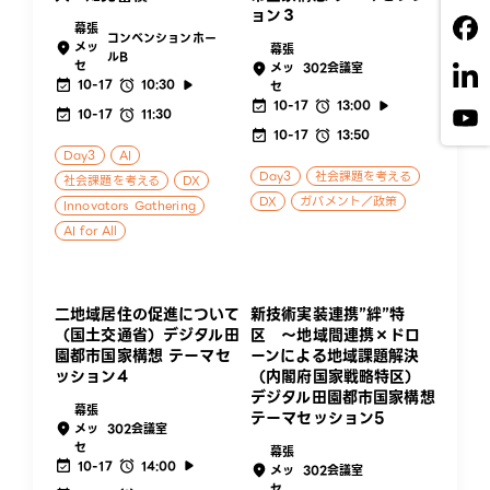
ョン３
幕張
コンベンションホー
メッ
幕張
ルB
セ
メッ
302会議室
10-17
10:30
セ
10-17
13:00
10-17
11:30
10-17
13:50
Day3
AI
Day3
社会課題を考える
社会課題を考える
DX
DX
ガバメント／政策
Innovators Gathering
AI for All
二地域居住の促進について
新技術実装連携”絆”特
（国土交通省）デジタル田
区 ～地域間連携×ドロ
園都市国家構想 テーマセ
ーンによる地域課題解決
ッション4
（内閣府国家戦略特区）
デジタル田園都市国家構想
幕張
テーマセッション5
メッ
302会議室
セ
幕張
10-17
14:00
メッ
302会議室
セ