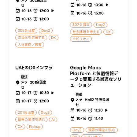
メッ
302会議室
10-16
13:30
セ
10-16
12:00
10-16
15:00
10-16
13:00
302会議室
Day2
302会議室
Day2
社会課題を考える
DX
次世代を応援する
DX
モビリティ
人材育成／教育
UAEのDXインフラ
Google Maps
Platform と位置情報デ
幕張
ータで実現する最適なソリ
メッ
201会議室
ューション
セ
10-17
10:30
幕張
メッ
Hall2 特設会場
10-17
12:00
セ
10-16
11:20
201会議室
Day3
10-16
11:40
世界の潮流を読む
AI
DX
Pickup
Day2
世界の潮流を読む