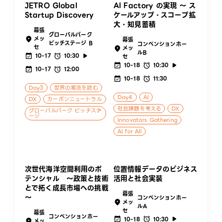
JETRO Global
AI Factory の実現 ～ ス
Startup Discovery
ケールアップ・スコープ拡
大・知見蓄積
幕張
グローバルパーク
メッ
幕張
ピッチステージ B
コンベンションホー
セ
メッ
ルB
10-17
10:30
セ
10-18
10:30
10-17
12:00
10-18
11:30
Day3
世界の潮流を読む
Day4
AI
DX
カーボンニュートラル
社会課題を考える
DX
グローバルパーク ピッチステ
ージ
Innovators Gathering
AI for All
次世代海洋空間利用のポ
位置情報データのビジネス
テンシャル ～政策と技術
活用と社会実装
とで拓く成長市場への挑戦
幕張
～
コンベンションホー
メッ
ルA
セ
幕張
コンベンションホー
10-18
10:30
メッ