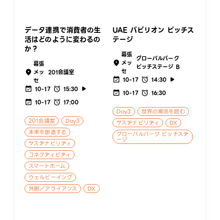
データ連携で消費者の生
UAE パビリオン ピッチス
活はどのように変わるの
テージ
か？
幕張
グローバルパーク
メッ
幕張
ピッチステージ B
セ
メッ
201会議室
10-17
14:30
セ
10-17
15:30
10-17
16:30
10-17
17:00
Day3
世界の潮流を読む
201会議室
Day3
サステナビリティ
DX
未来を創造する
グローバルパーク ピッチステ
ージ
サステナビリティ
コネクティビティ
スマートホーム
ウェルビーイング
共創／アライアンス
DX