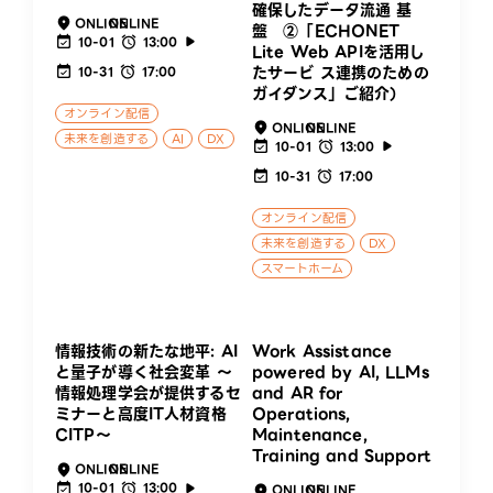
確保したデータ流通 基
ONLINE
ONLINE
盤 ②「ECHONET
10-01
13:00
Lite Web APIを活用し
たサービ ス連携のための
10-31
17:00
ガイダンス」ご紹介）
オンライン配信
ONLINE
ONLINE
未来を創造する
AI
DX
10-01
13:00
10-31
17:00
オンライン配信
未来を創造する
DX
スマートホーム
情報技術の新たな地平: AI
Work Assistance
と量子が導く社会変革 ～
powered by AI, LLMs
情報処理学会が提供するセ
and AR for
ミナーと高度IT人材資格
Operations,
CITP～
Maintenance,
Training and Support
ONLINE
ONLINE
10-01
13:00
ONLINE
ONLINE