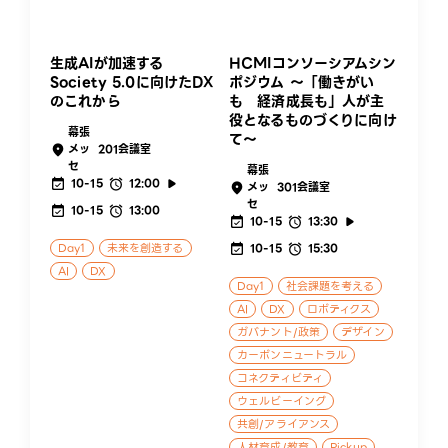
生成AIが加速する
HCMIコンソーシアムシン
Society 5.0に向けたDX
ポジウム ～「働きがい
のこれから
も 経済成長も」人が主
役となるものづくりに向け
幕張
て～
メッ
201会議室
セ
幕張
10-15
12:00
メッ
301会議室
セ
10-15
13:00
10-15
13:30
Day1
未来を創造する
10-15
15:30
AI
DX
Day1
社会課題を考える
AI
DX
ロボティクス
ガバナント/政策
デザイン
カーボンニュートラル
コネクティビティ
ウェルビーイング
共創/アライアンス
人材育成/教育
Pickup