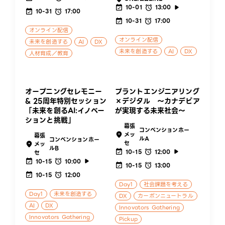
10-01
13:00
10-31
17:00
10-31
17:00
オンライン配信
オンライン配信
未来を創造する
AI
DX
未来を創造する
AI
DX
人材育成／教育
オープニングセレモニー
プラントエンジニアリング
& 25周年特別セッション
×デジタル ～カナデビア
「未来を創るAI:イノベー
が実現する未来社会～
ションと挑戦」
幕張
コンベンションホー
メッ
幕張
ルA
コンベンションホー
セ
メッ
ルB
10-15
12:00
セ
10-15
10:00
10-15
13:00
10-15
12:00
Day1
社会課題を考える
Day1
未来を創造する
DX
カーボンニュートラル
AI
DX
Innovators Gathering
Innovators Gathering
Pickup