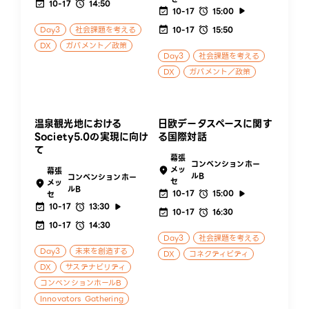
10-17
14:50
10-17
15:00
Day3
社会課題を考える
10-17
15:50
DX
ガバメント／政策
Day3
社会課題を考える
DX
ガバメント／政策
温泉観光地における
日欧データスペースに関す
Society5.0の実現に向け
る国際対話
て
幕張
コンベンションホー
メッ
幕張
ルB
コンベンションホー
セ
メッ
ルB
10-17
15:00
セ
10-17
13:30
10-17
16:30
10-17
14:30
Day3
社会課題を考える
Day3
未来を創造する
DX
コネクティビティ
DX
サステナビリティ
コンベンションホールB
Innovators Gathering