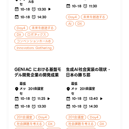
ルB
セ
10-18
11:30
10-18
13:30
10-18
14:30
Day4
未来を創造する
AI
DX
Day4
未来を創造する
DX
ロボティクス
コンベンションホールB
Innovators Gathering
GENIAC における基盤モ
生成AI社会実装の現状・
デル開発企業の開発成果
日本の勝ち筋
幕張
幕張
メッ
201会議室
メッ
201会議室
セ
セ
10-18
11:25
10-18
13:40
10-18
13:30
10-18
14:30
201会議室
Day4
201会議室
Day4
社会課題を考える
DX
社会課題を考える
DX