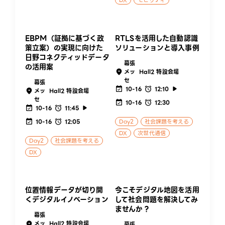
DX
モビリティ
EBPM（証拠に基づく政
RTLSを活用した自動認識
策立案）の実現に向けた
ソリューションと導入事例
日野コネクティッドデータ
幕張
の活用案
メッ
Hall2 特設会場
セ
幕張
10-16
12:10
メッ
Hall2 特設会場
セ
10-16
12:30
10-16
11:45
10-16
12:05
Day2
社会課題を考える
DX
次世代通信
Day2
社会課題を考える
DX
位置情報データが切り開
今こそデジタル地図を活用
くデジタルイノベーション
して社会問題を解決してみ
ませんか？
幕張
メッ
Hall2 特設会場
幕張