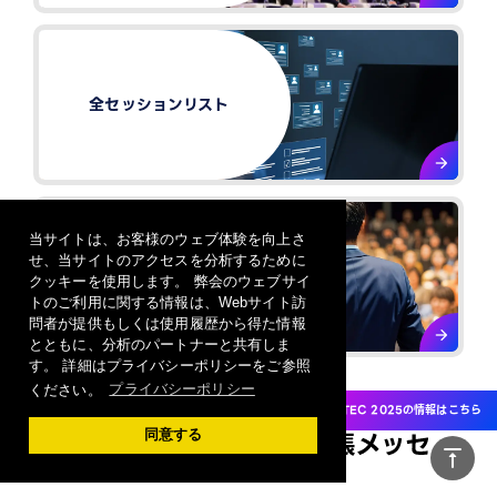
全セッションリスト
当サイトは、お客様のウェブ体験を向上さ
せ、当サイトのアクセスを分析するために
スピーカー紹介​
クッキーを使用します。 弊会のウェブサイ
トのご利用に関する情報は、Webサイト訪
問者が提供もしくは使用履歴から得た情報
とともに、分析のパートナーと共有しま
す。 詳細はプライバシーポリシーをご参照
ください。
プライバシーポリシー
CEATEC 2025の情報はこちら
同意する
vertical_align_top