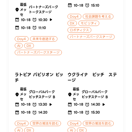
幕張
10-18
15:10
パートナーズパーク
メッ
トークステージ
セ
Day4
社会課題を考える
10-18
10:30
DX
モビリティ
10-18
11:10
ロボティクス
パートナーズパークステージ
Day4
未来を創造する
AI
DX
パートナーズパークステージ
ラトビア パビリオン ピッ
ウクライナ ピッチ ステ
チ
ージ
幕張
幕張
グローバルパーク
グローバルパーク
メッ
メッ
ピッチステージ B
ピッチステージ B
セ
セ
10-18
13:30
10-18
14:30
10-18
14:20
10-18
15:30
Day4
世界の潮流を読む
Day4
世界の潮流を読む
AI
DX
AI
DX