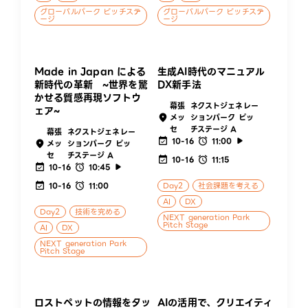
グローバルパーク ピッチステ
グローバルパーク ピッチステ
ージ
ージ
Made in Japan による
生成AI時代のマニュアル
新時代の革新 ~世界を驚
DX新手法
かせる質感再現ソフトウ
幕張
ネクストジェネレー
ェア~
メッ
ションパーク ピッ
セ
チステージ A
幕張
ネクストジェネレー
10-16
11:00
メッ
ションパーク ピッ
セ
チステージ A
10-16
11:15
10-16
10:45
10-16
11:00
Day2
社会課題を考える
AI
DX
Day2
技術を究める
NEXT generation Park
Pitch Stage
AI
DX
NEXT generation Park
Pitch Stage
ロストペットの情報をタッ
AIの活用で、クリエイティ