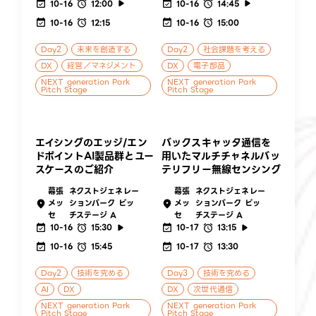
10-16
12:00
10-16
14:45
10-16
12:15
10-16
15:00
Day2
未来を創造する
Day2
社会課題を考える
DX
経営／マネジメント
DX
電子部品
NEXT generation Park
NEXT generation Park
Pitch Stage
Pitch Stage
エイシングのエッジ/エン
バックスキャッタ通信を
ドポイントAI製品群とユー
用いたマルチチャネルバッ
スケースのご紹介
テリフリー無線センシング
幕張
ネクストジェネレー
幕張
ネクストジェネレー
メッ
ションパーク ピッ
メッ
ションパーク ピッ
セ
チステージ A
セ
チステージ A
10-16
15:30
10-17
13:15
10-16
15:45
10-17
13:30
Day2
技術を究める
Day3
技術を究める
AI
DX
DX
次世代通信
NEXT generation Park
NEXT generation Park
Pitch Stage
Pitch Stage