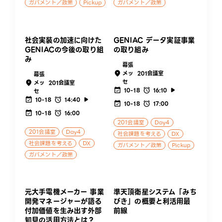
ガバメント／政策
Pickup
ガバメント／政策
社会実装の加速に向けた
GENIAC データ実証事業
GENIACの今後の取り組
の取り組み
み
幕張
メッ
201会議室
幕張
セ
メッ
201会議室
10-18
16:10
セ
10-18
14:40
10-18
17:00
10-18
16:00
201会議室
Day4
201会議室
Day4
社会課題を考える
DX
社会課題を考える
DX
ガバメント／政策
Pickup
ガバメント／政策
元大手電機メーカー 事業
準天頂衛星システム「みち
開発マネージャーが語る
びき」の概要と利活用最
付加価値を生み出す外部
前線
知見の活用方法とは？