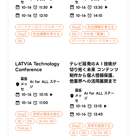
セ
セ
10-16
11:30
10-16
13:30
10-16
12:10
10-16
14:10
パートナーズパークステージ
Day2
社会課題を考える
Day2
社会課題を考える
DX
その他「農業」
DX
パートナーズパークステージ
LATVIA Technology
テレビ局発のＡＩ技術が
Conference
切り拓く未来 コンテンツ
制作から個人情報保護、
幕張
他業界への活用展開まで
AI for ALL ステー
メッ
ジ
セ
幕張
AI for ALL ステー
10-16
10:15
メッ
ジ
セ
10-16
11:00
10-16
13:15
Day2
世界の潮流を読む
10-16
13:45
AI
DX
AI for All
Day2
未来を創造する
Pickup
AI
DX
AI for All