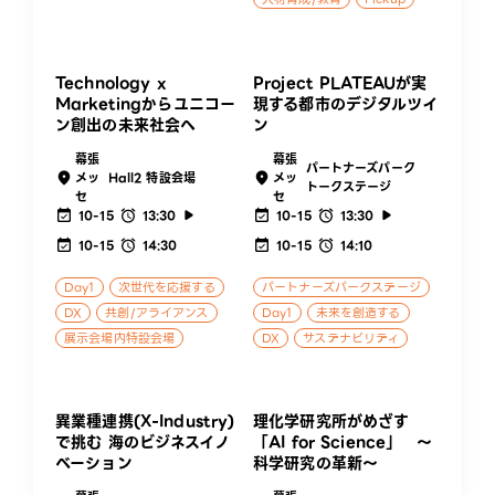
Technology x
Project PLATEAUが実
Marketingからユニコー
現する都市のデジタルツイ
ン創出の未来社会へ
ン
幕張
幕張
パートナーズパーク
メッ
Hall2 特設会場
メッ
トークステージ
セ
セ
10-15
13:30
10-15
13:30
10-15
14:30
10-15
14:10
Day1
次世代を応援する
パートナーズパークステージ
DX
共創/アライアンス
Day1
未来を創造する
展示会場内特設会場
DX
サステナビリティ
異業種連携(X-Industry)
理化学研究所がめざす
で挑む 海のビジネスイノ
「AI for Science」 ～
ベーション
科学研究の革新～