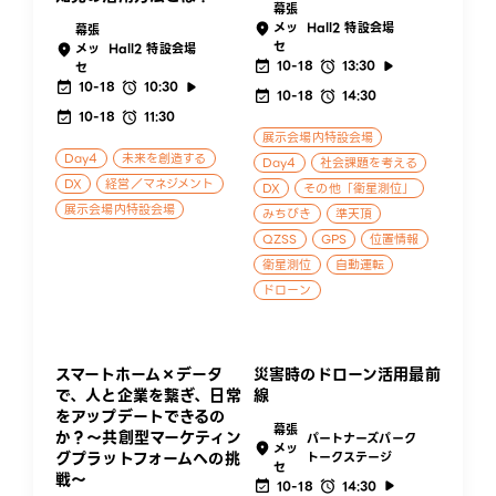
幕張
メッ
Hall2 特設会場
幕張
セ
メッ
Hall2 特設会場
10-18
13:30
セ
10-18
10:30
10-18
14:30
10-18
11:30
展示会場内特設会場
Day4
未来を創造する
Day4
社会課題を考える
DX
経営／マネジメント
DX
その他「衛星測位」
展示会場内特設会場
みちびき
準天頂
QZSS
GPS
位置情報
衛星測位
自動運転
ドローン
スマートホーム×データ
災害時のドローン活用最前
で、人と企業を繋ぎ、日常
線
をアップデートできるの
幕張
か？～共創型マーケティン
パートナーズパーク
メッ
グプラットフォームへの挑
トークステージ
セ
戦～
10-18
14:30