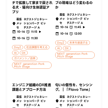
チで拡散して家まで戻され
ブの現場はどう変わるの
る犬・猫向け生体認証ア
か
プリ
幕張
ネクストジェネレー
メッ
ションパーク ピッ
幕張
ネクストジェネレー
セ
チステージ A
メッ
ションパーク ピッ
10-16
11:45
セ
チステージ A
10-16
11:15
10-16
12:00
10-16
11:30
Day2
未来を創造する
Day2
社会課題を考える
AI
DX
AI
DX
NEXT generation Park
Pitch Stage
ガバメント／政策
NEXT generation Park
Pitch Stage
エンジニア組織のDX推進
匂いの個性を、センシン
課題とアプローチ方法
グ。｜「Flavo Tone」
幕張
ネクストジェネレー
幕張
ネクストジェネレー
メッ
ションパーク ピッ
メッ
ションパーク ピッ
セ
チステージ A
セ
チステージ A