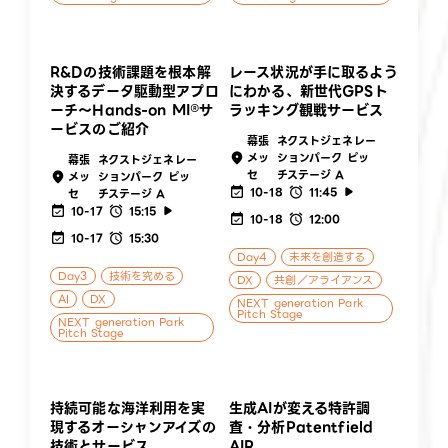
​​R&Dの技術課題を根本解
レース状況が手に取るよう
決するデータ駆動型アプロ
にわかる、新世代GPSト
ーチ〜Hands-on MI®サ
ラッキング観戦サービス
ービスのご紹介
幕張
ネクストジェネレー
メッ
ションパーク ピッ
幕張
ネクストジェネレー
セ
チステージ A
メッ
ションパーク ピッ
10-18
11:45
セ
チステージ A
10-17
15:15
10-18
12:00
10-17
15:30
Day4
未来を創造する
Day3
技術を究める
DX
共創／アライアンス
AI
DX
NEXT generation Park
Pitch Stage
NEXT generation Park
Pitch Stage
持続可能な海洋利用を実
生成AIが変える特許調
現するオーシャンアイズの
査・分析Patentfield
技術とサービス
AIR