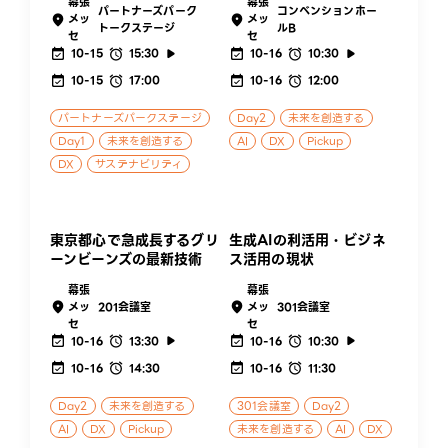
幕張
幕張
パートナーズパーク
コンベンションホー
メッ
メッ
トークステージ
ルB
セ
セ
10-15
15:30
10-16
10:30
10-15
17:00
10-16
12:00
パートナーズパークステージ
Day2
未来を創造する
Day1
未来を創造する
AI
DX
Pickup
DX
サステナビリティ
東京都心で急成長するグリ
生成AIの利活用・ビジネ
ーンビーンズの最新技術
ス活用の現状
幕張
幕張
メッ
201会議室
メッ
301会議室
セ
セ
10-16
13:30
10-16
10:30
10-16
14:30
10-16
11:30
Day2
未来を創造する
301会議室
Day2
AI
DX
Pickup
未来を創造する
AI
DX