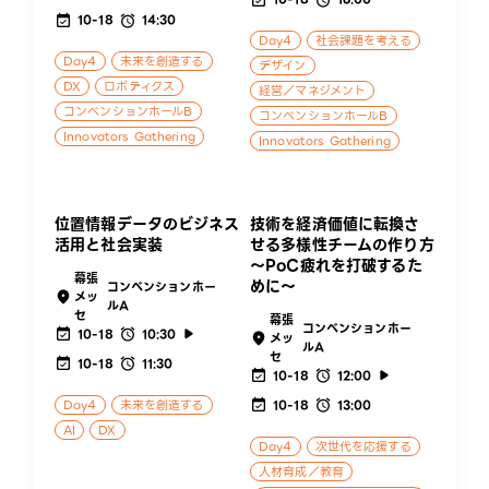
10-18
14:30
Day4
社会課題を考える
Day4
未来を創造する
デザイン
DX
ロボティクス
経営／マネジメント
コンベンションホールB
コンベンションホールB
Innovators Gathering
Innovators Gathering
位置情報データのビジネス
技術を経済価値に転換さ
活用と社会実装
せる多様性チームの作り方
～PoC疲れを打破するた
幕張
めに～
コンベンションホー
メッ
ルA
セ
幕張
コンベンションホー
10-18
10:30
メッ
ルA
セ
10-18
11:30
10-18
12:00
Day4
未来を創造する
10-18
13:00
AI
DX
Day4
次世代を応援する
人材育成／教育