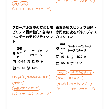
パートナーズパークステージ
AI
DX
パートナーズパークステージ
グローバル環境の変化とモ
事業会社スピンオフ戦略 -
ビリティ最新動向/ 台湾IT
専門家によるパネルディス
ベンダーのモビリティシフ
カッション -
ト
幕張
パートナーズパーク
メッ
幕張
トークステージ
パートナーズパーク
セ
メッ
トークステージ
10-18
13:30
セ
10-18
12:30
10-18
14:10
10-18
13:10
Day4
次世代を応援する
Day4
世界の潮流を読む
経営／マネジメント
半導体
その他「スタートアップ」
共創／アライアンス
パートナーズパークステージ
パートナーズパークステージ