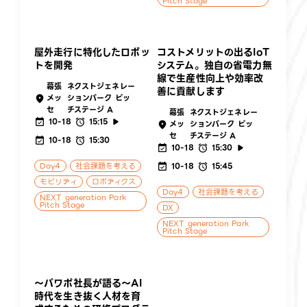
Pitch Stage
屋外走行に特化したロボッ
コストメリットの出るIoT
トを開発
システム。独自の省電力無
線で生産性向上や効率改
幕張
ネクストジェネレー
善に貢献します
メッ
ションパーク ピッ
セ
チステージ A
幕張
ネクストジェネレー
10-18
15:15
メッ
ションパーク ピッ
セ
チステージ A
10-18
15:30
10-18
15:30
Day4
社会課題を考える
10-18
15:45
モビリティ
ロボティクス
Day4
社会課題を考える
NEXT generation Park
Pitch Stage
DX
NEXT generation Park
Pitch Stage
〜パワポ社長が語る〜AI
時代を生き抜く人材を育