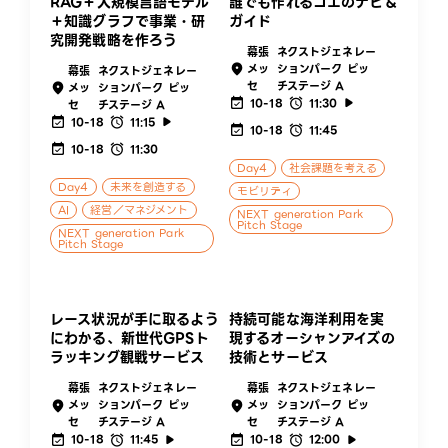
RAG＋大規模言語モデル
誰でも作れるコエのナビ＆
＋知識グラフで事業・研
ガイド
究開発戦略を作ろう
幕張
ネクストジェネレー
メッ
ションパーク ピッ
幕張
ネクストジェネレー
セ
チステージ A
メッ
ションパーク ピッ
10-18
11:30
セ
チステージ A
10-18
11:15
10-18
11:45
10-18
11:30
Day4
社会課題を考える
Day4
未来を創造する
モビリティ
AI
経営／マネジメント
NEXT generation Park
Pitch Stage
NEXT generation Park
Pitch Stage
レース状況が手に取るよう
持続可能な海洋利用を実
にわかる、新世代GPSト
現するオーシャンアイズの
ラッキング観戦サービス
技術とサービス
幕張
ネクストジェネレー
幕張
ネクストジェネレー
メッ
ションパーク ピッ
メッ
ションパーク ピッ
セ
チステージ A
セ
チステージ A
10-18
11:45
10-18
12:00