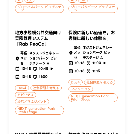
グローバルパーク ピッチステ
グローバルパーク ピッチステ
ージ
ージ
地方小規模公共交通向け
保険に新しい価値を。お
乗降管理システム
客様に新しい体験を。
「RabiPeoCa」
幕張
ネクストジェネレー
メッ
ションパーク ピッ
幕張
ネクストジェネレー
セ
チステージ A
メッ
ションパーク ピッ
10-18
11:00
セ
チステージ A
10-18
10:45
10-18
11:15
10-18
11:00
Day4
社会課題を考える
Day4
社会課題を考える
フィンテック
モビリティ
NEXT generation Park
Pitch Stage
経営／マネジメント
NEXT generation Park
Pitch Stage