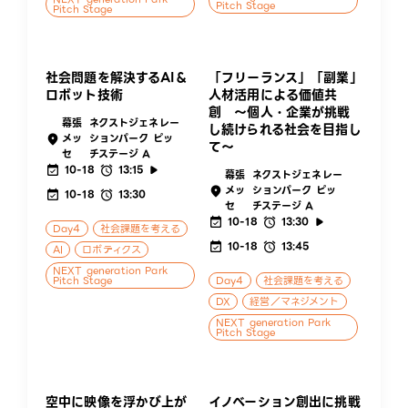
Pitch Stage
Pitch Stage
社会問題を解決するAI＆
「フリーランス」「副業」
ロボット技術
人材活用による価値共
創 〜個人・企業が挑戦
幕張
ネクストジェネレー
し続けられる社会を目指し
メッ
ションパーク ピッ
て〜
セ
チステージ A
10-18
13:15
幕張
ネクストジェネレー
メッ
ションパーク ピッ
10-18
13:30
セ
チステージ A
10-18
13:30
Day4
社会課題を考える
10-18
13:45
AI
ロボティクス
NEXT generation Park
Pitch Stage
Day4
社会課題を考える
DX
経営／マネジメント
NEXT generation Park
Pitch Stage
空中に映像を浮かび上が
イノベーション創出に挑戦