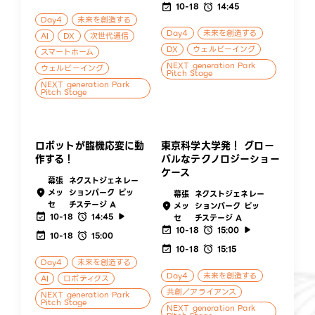
10-18
14:45
Day4
未来を創造する
Day4
未来を創造する
AI
DX
次世代通信
DX
ウェルビーイング
スマートホーム
NEXT generation Park
ウェルビーイング
Pitch Stage
NEXT generation Park
Pitch Stage
ロボットが臨機応変に動
東京科学大学発！ グロー
作する！
バルなテクノロジーショー
ケース
幕張
ネクストジェネレー
メッ
ションパーク ピッ
幕張
ネクストジェネレー
セ
チステージ A
メッ
ションパーク ピッ
10-18
14:45
セ
チステージ A
10-18
15:00
10-18
15:00
10-18
15:15
Day4
未来を創造する
Day4
未来を創造する
AI
ロボティクス
共創／アライアンス
NEXT generation Park
Pitch Stage
NEXT generation Park