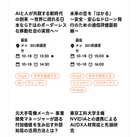
AIと人が共創する新時代
未来の空を「はかる」
の到来 〜世界に誇れる日
～安全・安心なドローン飛
本ならではのボーダーレス
行のための通信評価最前
な移動社会の実現へ〜
線～
幕張
幕張
メッ
301会議室
メッ
301会議室
セ
セ
10-18
13:30
10-18
15:00
10-18
14:30
10-18
16:00
Day4
未来を創造する
Day4
未来を創造する
AI
モビリティ
モビリティ
ロボティクス
Pickup
元大手電機メーカー 事業
東京工科大学主催
開発マネージャーが語る
NVIDIAとの連携による
付加価値を生み出す外部
AI/DX人材育成と先端研
知見の活用方法とは？
究