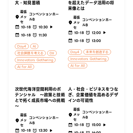
大・知見蓄積
を超えたデータ活用の将
来像とは
幕張
コンベンションホー
メッ
幕張
ルB
コンベンションホー
セ
メッ
ルB
10-18
10:30
セ
10-18
12:00
10-18
11:30
10-18
13:00
Day4
AI
Day4
未来を創造する
社会課題を考える
DX
Innovators Gathering
Innovators Gathering
AI for All
AI for All
次世代海洋空間利用のポ
人・社会・ビジネスをつな
テンシャル ～政策と技術
ぎ、企業価値を高めるデザ
とで拓く成長市場への挑戦
インの可能性
～
幕張
コンベンションホー
メッ
幕張
ルB
コンベンションホー
セ
メッ
ルB
10-18
15:00
セ
10-18
13:30
10-18
16:00