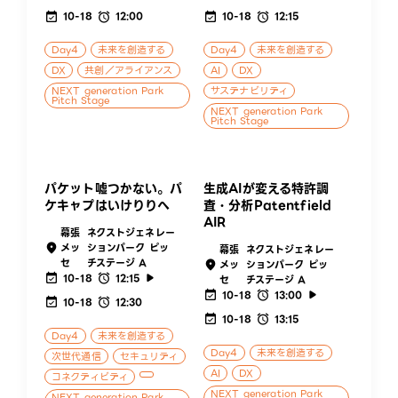
10-18
12:00
10-18
12:15
Day4
未来を創造する
Day4
未来を創造する
DX
共創／アライアンス
AI
DX
NEXT generation Park
サステナビリティ
Pitch Stage
NEXT generation Park
Pitch Stage
パケット嘘つかない。パ
生成AIが変える特許調
ケキャプはいけりりへ
査・分析Patentfield
AIR
幕張
ネクストジェネレー
メッ
ションパーク ピッ
幕張
ネクストジェネレー
セ
チステージ A
メッ
ションパーク ピッ
10-18
12:15
セ
チステージ A
10-18
13:00
10-18
12:30
10-18
13:15
Day4
未来を創造する
Day4
未来を創造する
次世代通信
セキュリティ
AI
DX
コネクティビティ
NEXT generation Park
NEXT generation Park