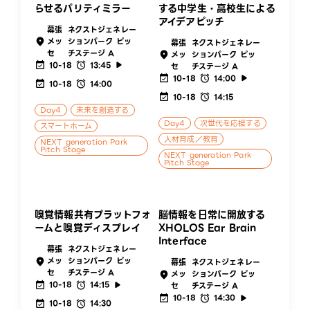
らせるパリティミラー
する中学生・高校生による
アイデアピッチ
幕張
ネクストジェネレー
メッ
ションパーク ピッ
幕張
ネクストジェネレー
セ
チステージ A
メッ
ションパーク ピッ
10-18
13:45
セ
チステージ A
10-18
14:00
10-18
14:00
10-18
14:15
Day4
未来を創造する
Day4
次世代を応援する
スマートホーム
人材育成／教育
NEXT generation Park
Pitch Stage
NEXT generation Park
Pitch Stage
嗅覚情報共有プラットフォ
脳情報を日常に開放する
ームと嗅覚ディスプレイ
XHOLOS Ear Brain
Interface
幕張
ネクストジェネレー
メッ
ションパーク ピッ
幕張
ネクストジェネレー
セ
チステージ A
メッ
ションパーク ピッ
10-18
14:15
セ
チステージ A
10-18
14:30
10-18
14:30