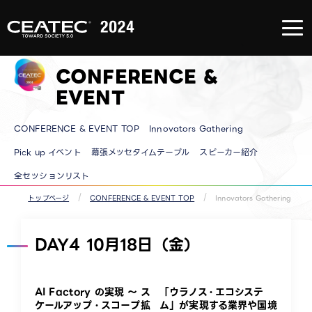
About
CEATEC
About
CEATEC
CONFERENCE &
TOP
来場登録
のご案内
EVENT
メディア
パートナ
ー
CONFERENCE & EVENT TOP
Innovators Gathering
防災・安
全対策・
環境負荷
Pick up イベント
幕張メッセタイムテーブル
スピーカー紹介
低減の取
り組み
全セッションリスト
過去の実
績
トップページ
CONFERENCE & EVENT TOP
Innovators Gathering
DAY4 10月18日（金）
AI Factory の実現 ～ ス
「ウラノス・エコシステ
ケールアップ・スコープ拡
ム」が実現する業界や国境