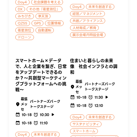
Day4
社会課題を考える
Day4
未来を創造する
DX
その他「衛星測位」
経営／マネジメント
みちびき
準天頂
共創／アライアンス
QZSS
GPS
位置情報
人材育成／教育
衛星測位
自動運転
展示会場内特設会場
ドローン
スマートホーム×データ
住まいと暮らしの未来
で、人と企業を繋ぎ、日常
像 社会インフラとの調
をアップデートできるの
和
か？～共創型マーケティン
幕張
グプラットフォームへの挑
パートナーズパーク
メッ
戦～
トークステージ
セ
10-18
11:30
幕張
パートナーズパーク
メッ
10-18
12:10
トークステージ
セ
10-18
10:30
Day4
未来を創造する
10-18
11:10
サステナビリティ
スマートホーム
Day4
未来を創造する