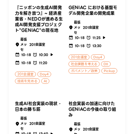
『ニッポンの生成AI開発
GENIAC における基盤モ
力を解き放つ』~ 経済産
デル開発企業の開発成果
業省・NEDOが進める生
幕張
成AI開発支援プロジェク
メッ
201会議室
ト"GENIAC"の現在地
セ
10-18
11:25
幕張
メッ
201会議室
10-18
13:30
セ
10-18
10:30
201会議室
Day4
10-18
11:20
社会課題を考える
DX
ガバメント／政策
Pickup
201会議室
Day4
技術を究める
AI
生成AI社会実装の現状・
社会実装の加速に向けた
日本の勝ち筋
GENIACの今後の取り組
み
幕張
メッ
201会議室
幕張
セ
メッ
201会議室
10-18
13:40