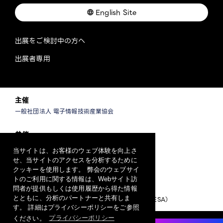
English Site
出展をご検討中の方へ
出展者専用
主催
一般社団法人 電子情報技術産業協会
共催
一般社団法人 情報通信ネットワーク産業協会
当サイトは、お客様のウェブ体験を向上さ
一般社団法人 ソフトウェア協会
せ、当サイトのアクセスを分析するために
クッキーを使用します。 弊会のウェブサイ
運営
トのご利用に関する情報は、Webサイト訪
問者が提供もしくは使用履歴から得た情報
CEATEC 運営事務局
とともに、分析のパートナーと共有しま
（一般社団法人日本エレクトロニクスショー協会/JESA）
す。 詳細はプライバシーポリシーをご参照
ください。
プライバシーポリシー