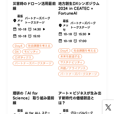
災害時のドローン活用最前
地方創生DXシンポジウム
線
2024 in CEATEC +
FortuneAI
幕張
パートナーズパーク
メッ
幕張
トークステージ
パートナーズパーク
セ
メッ
トークステージ
10-18
14:30
セ
10-18
15:30
10-18
15:10
10-18
17:00
Day4
社会課題を考える
Day4
社会課題を考える
DX
モビリティ
未来を創造する
ロボティクス
サステナビリティ
パートナーズパークステージ
共創／アライアンス
パートナーズパークステージ
理研の「AI for
アート×ビジネスが生み出
Science」 取り組み最前
す新時代の価値創造と
線
は？
幕張
幕張
AI for ALL ステー
グローバルパーク