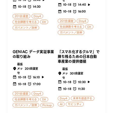
セ
10-18
14:40
10-18
14:30
10-18
16:00
201会議室
Day4
201会議室
Day4
社会課題を考える
DX
社会課題を考える
DX
ガバメント／政策
ガバメント／政策
GENIAC データ実証事業
「スマホ化するクルマ」で
の取り組み
勝ち残るための日本自動
車産業の提供価値
幕張
メッ
201会議室
幕張
セ
メッ
301会議室
10-18
16:10
セ
10-18
10:30
10-18
17:00
10-18
11:30
201会議室
Day4
Day4
未来を創造する
社会課題を考える
DX
AI
モビリティ
ガバメント／政策
Pickup