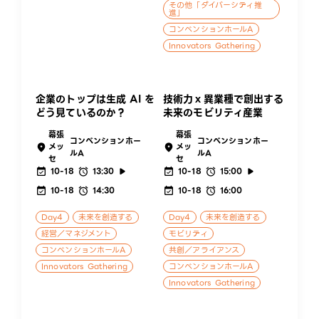
その他「ダイバーシティ推
進」
コンベンションホールA
Innovators Gathering
企業のトップは⽣成 AI を
技術力ｘ異業種で創出する
どう⾒ているのか？
未来のモビリティ産業
幕張
幕張
コンベンションホー
コンベンションホー
メッ
メッ
ルA
ルA
セ
セ
10-18
13:30
10-18
15:00
10-18
14:30
10-18
16:00
Day4
未来を創造する
Day4
未来を創造する
経営／マネジメント
モビリティ
コンベンションホールA
共創／アライアンス
Innovators Gathering
コンベンションホールA
Innovators Gathering