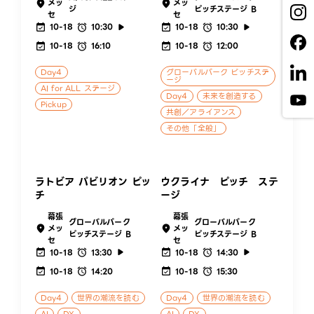
メッ
メッ
ジ
ピッチステージ B
セ
セ
10-18
10:30
10-18
10:30
10-18
16:10
10-18
12:00
Day4
グローバルパーク ピッチステ
ージ
AI for ALL ステージ
Day4
未来を創造する
Pickup
共創／アライアンス
その他「全般」
ラトビア パビリオン ピッ
ウクライナ ピッチ ステ
チ
ージ
幕張
幕張
グローバルパーク
グローバルパーク
メッ
メッ
ピッチステージ B
ピッチステージ B
セ
セ
10-18
13:30
10-18
14:30
10-18
14:20
10-18
15:30
Day4
世界の潮流を読む
Day4
世界の潮流を読む
AI
DX
AI
DX