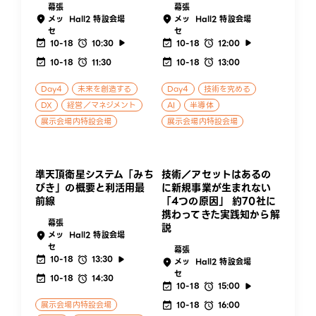
幕張
幕張
メッ
Hall2 特設会場
メッ
Hall2 特設会場
セ
セ
10-18
10:30
10-18
12:00
10-18
11:30
10-18
13:00
Day4
未来を創造する
Day4
技術を究める
DX
経営／マネジメント
AI
半導体
展示会場内特設会場
展示会場内特設会場
準天頂衛星システム「みち
技術／アセットはあるの
びき」の概要と利活用最
に新規事業が生まれない
前線
「4つの原因」 約70社に
携わってきた実践知から解
幕張
説
メッ
Hall2 特設会場
セ
幕張
10-18
13:30
メッ
Hall2 特設会場
セ
10-18
14:30
10-18
15:00
展示会場内特設会場
10-18
16:00