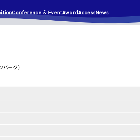
ition
Conference & Event
Award
Access
News
ンパーク）