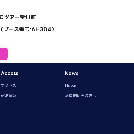
験ツアー受付前
ブース番号:6H304）
Access
News
アクセス
News
宿泊情報
報道関係者の方へ