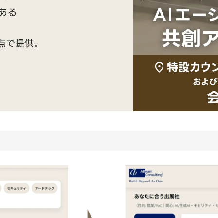
ある
点で提供。