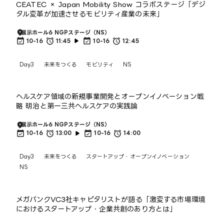
CEATEC × Japan Mobility Show コラボステージ「デジ
タル変革が加速させるモビリティ産業の未来」
展示ホール6 NGPステージ（NS）
10-16
11:45
10-16
12:45
Day3
未来をつくる
モビリティ
NS
ヘルスケア領域の新規事業開発とオープンイノベーション戦
略 明治と第一三共ヘルスケアの実践論
展示ホール6 NGPステージ（NS）
10-16
13:00
10-16
14:00
Day3
未来をつくる
スタートアップ・オープンイノベーション
NS
メガバンクVC3社キャピタリストが語る「激変する市場環境
におけるスタートアップ・企業共創のあり方とは」