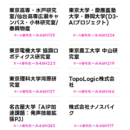
東京高専・水戸研究
東京大学・慶應義塾
室/仙台高専広瀬キャ
大学・静岡大学(D3-
ンパス・小林研究室/
AIプロジェクト)
泰興物産
ホール4
6H135
ホール4
6H224
ホール番号
ホール番号
東京電機大学 協調ロ
東京農工大学 中山研
ボティクス研究室
究室
ホール4
6H223
ホール4
6H219
ホール番号
ホール番号
東京理科大学河原研
TopoLogic株式会
究室
社
ホール4
6H137
ホール4
6H146
ホール番号
ホール番号
名古屋大学「AIP加
株式会社ナノスパイ
速課題：発声技能拡
ク
張PJ」
ホール4
6H243
ホール4
6H117
ホール番号
ホール番号