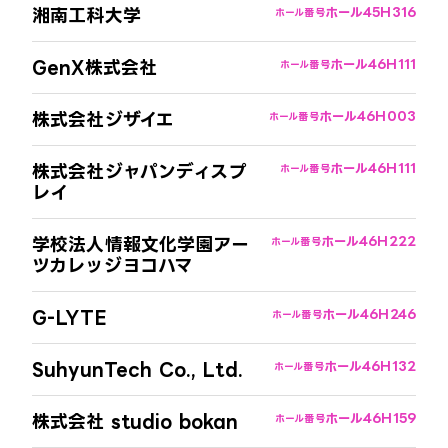
湘南工科大学
ホール4
5H316
ホール番号
GenX株式会社
ホール4
6H111
ホール番号
株式会社ジザイエ
ホール4
6H003
ホール番号
株式会社ジャパンディスプ
ホール4
6H111
ホール番号
レイ
学校法人情報文化学園アー
ホール4
6H222
ホール番号
ツカレッジヨコハマ
G-LYTE
ホール4
6H246
ホール番号
SuhyunTech Co., Ltd.
ホール4
6H132
ホール番号
株式会社 studio bokan
ホール4
6H159
ホール番号