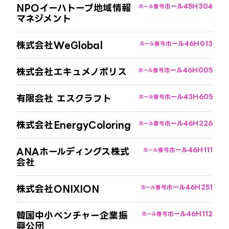
NPOイーハトーブ地域情報
ホール4
5H304
ホール番号
マネジメント
株式会社WeGlobal
ホール4
6H013
ホール番号
株式会社エキュメノポリス
ホール4
6H005
ホール番号
有限会社 エスクラフト
ホール4
3H605
ホール番号
株式会社EnergyColoring
ホール4
6H226
ホール番号
ANAホールディングス株式
ホール4
6H111
ホール番号
会社
株式会社ONIXION
ホール4
6H251
ホール番号
韓国中小ベンチャー企業振
ホール4
6H112
ホール番号
興公団