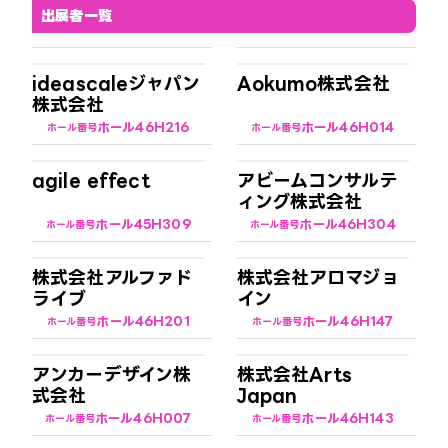
出展者一覧
ideascaleジャパン
Aokumo株式会社
株式会社
ホール4
6H216
ホール4
6H014
ホール番号
ホール番号
agile effect
アビームコンサルテ
ィング株式会社
ホール4
5H309
ホール4
6H304
ホール番号
ホール番号
株式会社アルファド
株式会社アロマジョ
ライブ
イン
ホール4
6H201
ホール4
6H147
ホール番号
ホール番号
アンカーデザイン株
株式会社Arts
式会社
Japan
ホール4
6H007
ホール4
6H143
ホール番号
ホール番号