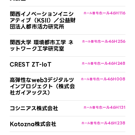
関西イノベーションイニシ
ホール4
6H116
ホール番号
アティブ（KSII）／公益財
団法人都市活力研究所
関西大学 環境都市工学 ネ
ホール4
6H256
ホール番号
ットワーク工学研究室
CREST ZT-IoT
ホール4
6H248
ホール番号
高弾性なweb3デジタルツ
ホール4
6H008
ホール番号
インプロジェクト（株式会
社ガイアックス）
コシニアス株式会社
ホール4
6H131
ホール番号
Kotozna株式会社
ホール4
6H238
ホール番号