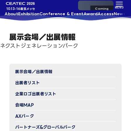
来場事前登録
MENU
10.13-16
幕張メッセ
About
Exhibition
Conference & Event
Award
Access
News
展示会場／出展情報
ネクストジェネレーションパーク
展示会場／出展情報
出展者リスト
企業ロゴ出展者リスト
会場MAP
AXパーク
パートナーズ&グローバルパーク