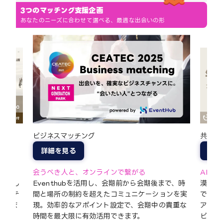
3つのマッチング支援企画
あなたのニーズに合わせて選べる、最適な出会いの形
共創ア
ビジネスマッチング
詳細
詳細を見る
る
AIが
会うべき人と、オンラインで繋がる
厳選し
漠然と
Eventhubを活用し、会期前から会期後まで、時
セッテ
で、A
間と場所の制約を超えたコミュニケーションを実
決しま
アの”
現。効率的なアポイント設定で、会期中の貴重な
ビジネ
時間を最大限に有効活用できます。