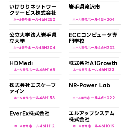
いけりりネットワー
岩手県滝沢市
クサービス株式会社
ホール4
6H250
ホール4
5H304
ホール番号
ホール番号
公立大学法人岩手県
ECCコンピュータ専
立大学
門学校
ホール4
5H304
ホール4
6H232
ホール番号
ホール番号
HDMedi
株式会社A1Growth
ホール4
6H165
ホール4
6H133
ホール番号
ホール番号
株式会社エスケーフ
NR-Power Lab
ァイン
ホール4
6H153
ホール4
6H022
ホール番号
ホール番号
EverEx株式会社
エルアップシステム
株式会社
ホール4
6H112
ホール4
6H019
ホール番号
ホール番号