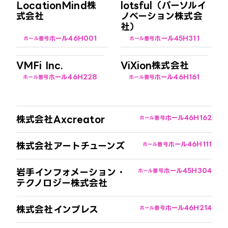
LocationMind株
lotsful（パーソルイ
式会社
ノベーション株式会
社）
ホール4
6H001
ホール4
5H311
ホール番号
ホール番号
VMFi Inc.
ViXion株式会社
ホール4
6H228
ホール4
6H161
ホール番号
ホール番号
株式会社Axcreator
ホール4
6H162
ホール番号
株式会社アートチューンズ
ホール4
6H111
ホール番号
岩手インフォメーション・
ホール4
5H304
ホール番号
テクノロジー株式会社
株式会社インプレス
ホール4
6H214
ホール番号