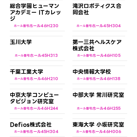
総合学園ヒューマン
滝沢ロボティクス合
アカデミー ITカレッ
同会社
ジ
ホール4
6H230
ホール4
5H304
ホール番号
ホール番号
玉川大学
第一三共ヘルスケア
株式会社
ホール4
5H313
ホール4
6H105
ホール番号
ホール番号
千葉工業大学
中央情報大学校
ホール4
6H210
ホール4
6H138
ホール番号
ホール番号
中京大学コンピュー
中部大学 常川研究室
タビジョン研究室
ホール4
6H244
ホール4
6H255
ホール番号
ホール番号
Defios株式会社
東海大学 小坂研究室
ホール4
5H304
ホール4
6H006
ホール番号
ホール番号