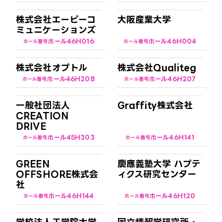
株式会社エーピーコ
大阪産業大学
ミュニケーションズ
ホール4
6H016
ホール4
6H004
ホール番号
ホール番号
株式会社オプトル
株式会社Qualiteg
ホール4
6H208
ホール4
6H207
ホール番号
ホール番号
一般社団法人
Graffity株式会社
CREATION
DRIVE
ホール4
5H303
ホール4
6H141
ホール番号
ホール番号
GREEN
慶應義塾大学 ハプテ
OFFSHORE株式会
ィクス研究センター
社
ホール4
6H144
ホール4
6H120
ホール番号
ホール番号