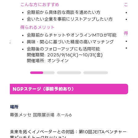
こんな
こんな方におすすめ
斬
会期前から具体的な商談を進めたい方
い方
自
会いたい企業を事前にリストアップしたい方
プ
得られるメリット
得られ
流
会期前からチャットやオンラインMTGが可能
課
最大化
興味・関心に基づいた精度の高いマッチング
専
会期後のフォローアップにも活用可能
開催
開催期間: 2025/9/16(火)～10/31(金)
開催
開催場所: オンライン
NGPステージ（事前予約あり）
場所
幕張メッセ 国際展示場 ホール6
未来を拓くイノベーターとの対話：第10回JEITAベンチャー
賞ピッチ＆トークセッション