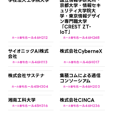
学校法人工学院大学
国立情報学研究所・
京都大学・情報セキ
ュリティ大学院大
学・東京情報デザイ
ン専門職大学
「CREST ZT-
IoT」
ホール4
6H212
ホール4
6H248
ホール番号
ホール番号
サイオニックAI株式
株式会社CyberneX
会社
ホール4
6H113
ホール4
6H017
ホール番号
ホール番号
株式会社サステナ
集積コムによる通信
コンソーシアム
ホール4
5H304
ホール4
6H203
ホール番号
ホール番号
湘南工科大学
株式会社CINCA
ホール4
5H316
ホール4
6H236
ホール番号
ホール番号