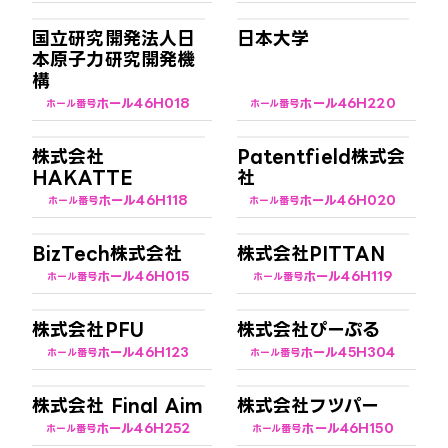
国立研究開発法人日
日本大学
本原子力研究開発機
構
ホール4
6H018
ホール4
6H220
ホール番号
ホール番号
株式会社
Patentfield株式会
HAKATTE
社
ホール4
6H118
ホール4
6H020
ホール番号
ホール番号
BizTech株式会社
株式会社PITTAN
ホール4
6H015
ホール4
6H119
ホール番号
ホール番号
株式会社PFU
株式会社ぴーぷる
ホール4
6H123
ホール4
5H304
ホール番号
ホール番号
株式会社 Final Aim
株式会社フツパー
ホール4
6H252
ホール4
6H150
ホール番号
ホール番号