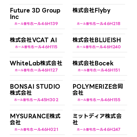
Future 3D Group
株式会社Flyby
Inc
ホール4
6H139
ホール4
6H218
ホール番号
ホール番号
株式会社VCAT AI
株式会社BLUEISH
ホール4
6H115
ホール4
6H240
ホール番号
ホール番号
WhiteLab株式会社
株式会社Bocek
ホール4
6H127
ホール4
6H151
ホール番号
ホール番号
BONSAI STUDIO
POLYMERIZE合同
株式会社
会社
ホール4
5H302
ホール4
6H155
ホール番号
ホール番号
MYSURANCE株式
ミットディア株式会
会社
社
ホール4
6H021
ホール4
6H247
ホール番号
ホール番号