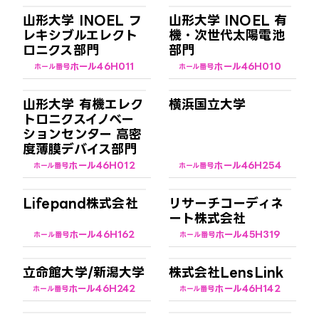
山形大学 INOEL フ
山形大学 INOEL 有
レキシブルエレクト
機・次世代太陽電池
ロニクス部門
部門
ホール4
6H011
ホール4
6H010
ホール番号
ホール番号
山形大学 有機エレク
横浜国立大学
トロニクスイノベー
ションセンター 高密
度薄膜デバイス部門
ホール4
6H012
ホール4
6H254
ホール番号
ホール番号
Lifepand株式会社
リサーチコーディネ
ート株式会社
ホール4
6H162
ホール4
5H319
ホール番号
ホール番号
立命館大学/新潟大学
株式会社LensLink
ホール4
6H242
ホール4
6H142
ホール番号
ホール番号