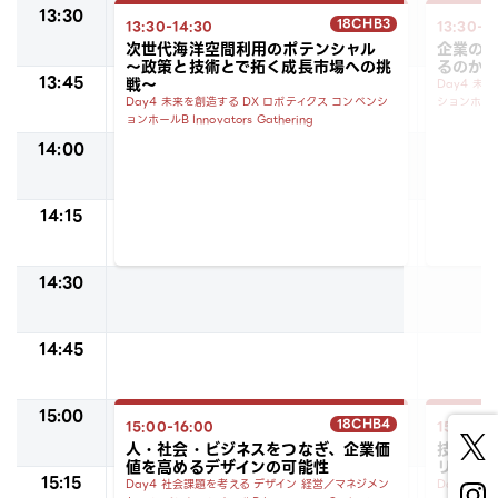
13:30
18CHB3
13:30-14:30
13:30-1
次世代海洋空間利用のポテンシャル
企業のト
～政策と技術とで拓く成長市場への挑
るのか
13:45
戦～
Day4
未来
Day4
未来を創造する
DX
ロボティクス
コンベンシ
ションホー
ョンホールB
Innovators Gathering
14:00
14:15
14:30
14:45
15:00
18CHB4
15:00-16:00
15:00-1
人・社会・ビジネスをつなぎ、企業価
技術力
値を高めるデザインの可能性
リティ
15:15
Day4
社会課題を考える
デザイン
経営／マネジメン
Day4
未来