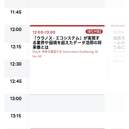
11:45
12:00
18CHB2
12:00-13:00
12:00-1
「ウラノス・エコシステム」が実現す
技術を
る業界や国境を超えたデータ活用の将
ームの作
12:15
来像とは
ために
Day4
未来を創造する
Innovators Gathering
AI
Day4
次世
for All
イバーシテ
Innovators
12:30
12:45
13:00
13:15