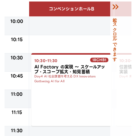
keyboard_double_arrow_right
コンベンションホールB
10:00
10:15
10:30
18CHB1
10:30-11:30
10:30-1
AI Factory の実現 ～ スケールアッ
位置情
プ・スコープ拡大・知見蓄積
実装
10:45
Day4
AI
社会課題を考える
DX
Innovators
Day4
未来
Gathering
AI for All
11:00
11:15
11:30