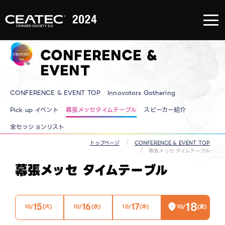
About
CEATEC
About
CEATEC
CONFERENCE &
TOP
来場登録
のご案内
EVENT
メディア
パートナ
ー
CONFERENCE & EVENT TOP
Innovators Gathering
防災・安
全対策・
環境負荷
Pick up イベント
幕張メッセタイムテーブル
スピーカー紹介
低減の取
り組み
全セッションリスト
過去の実
績
トップページ
CONFERENCE & EVENT TOP
幕張メッセ タイムテーブル
幕張メッセ タイムテーブル
18
15
16
17
10/
(火)
10/
(水)
10/
(木)
10/
(金)