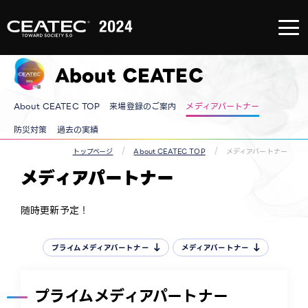
About
CEATEC
About
CEATEC
About CEATEC
TOP
来場登録
のご案内
メディア
About CEATEC TOP
来場登録のご案内
メディアパートナー
パートナ
ー
防災・安
防災対策
過去の実績
全対策・
環境負荷
トップページ
About CEATEC TOP
メディアパートナー
低減の取
り組み
メディアパートナー
過去の実
績
随時更新予定！
プライムメディアパートナー
メディアパートナー
プライムメディアパートナー