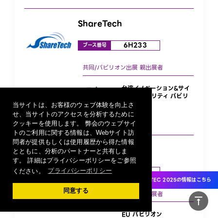
ShareTech
6H233
ブース番号
台湾イノベーション&サイ
バーセキュリティ パビリ
オン
当サイトは、お客様のウェブ体験を向上さ
せ、当サイトのアクセスを分析するために
クッキーを使用します。 弊会のウェブサイ
トのご利用に関する情報は、Webサイト訪
問者が提供もしくは使用履歴から得た情報
Cequence s. r. o.
とともに、分析のパートナーと共有しま
す。 詳細はプライバシーポリシーをご参照
5H234
ください。
プライバシーポリシー
ブース番号
CEATEC 2025の情報はこちら
同意する
vertical_align_top
EU パビリオン