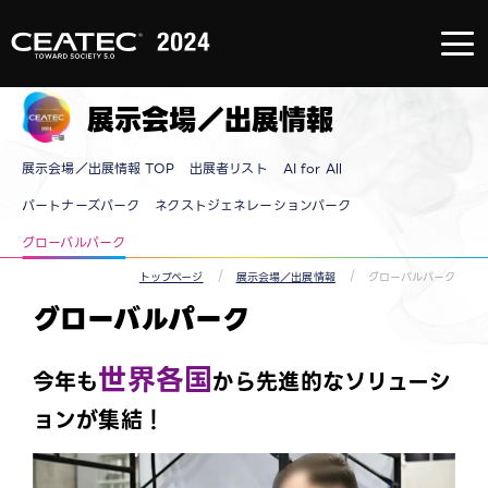
About
CEATEC
About
CEATEC
展示会場／出展情報
TOP
来場登録
のご案内
メディア
展示会場／出展情報 TOP
出展者リスト
AI for All
パートナ
ー
防災・安
パートナーズパーク
ネクストジェネレーションパーク
全対策・
環境負荷
グローバルパーク
低減の取
り組み
過去の実
トップページ
展示会場／出展情報
グローバルパーク
績
グローバルパーク
世界各国
今年も
から先進的なソリューシ
ョンが集結！​