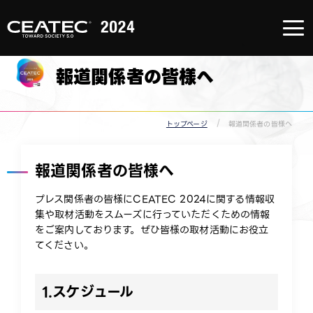
About
CEATEC
About
CEATEC
報道関係者の皆様へ
TOP
来場登録
のご案内
メディア
パートナ
ー
トップページ
報道関係者の皆様へ
防災・安
全対策・
環境負荷
低減の取
報道関係者の皆様へ​
り組み
過去の実
績
プレス関係者の皆様にCEATEC 2024に関する情報収
集や取材活動をスムーズに行っていただくための情報
をご案内しております。ぜひ皆様の取材活動にお役立
てください。​
1.スケジュール​