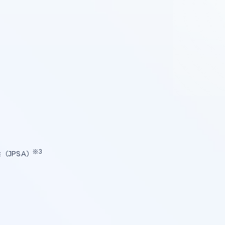
）
※3
（JPSA）