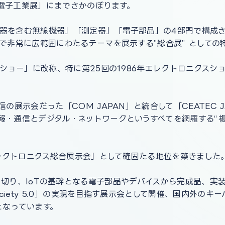
本電子工業展」にまでさかのぼります。
器を含む無線機器」「測定器」「電子部品」の4部門で構成さ
で非常に広範囲にわたるテーマを展示する”総合展” として
スショー」に改称、特に第25回の1986年エレクトロニクスシ
の展示会だった「COM JAPAN」と統合して「CEATEC 
報・通信とデジタル・ネットワークというすべてを網羅する“
エレクトロニクス総合展示会」として確固たる地位を築きました
ion」に舵を切り、IoTの基幹となる電子部品やデバイスから完成
ciety 5.0」の実現を目指す展示会として開催、国内外の
となっています。