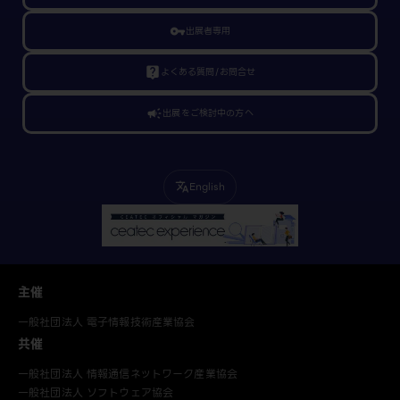
vpn_key
出展者専用
live_help
よくある質問/お問合せ
campaign
出展をご検討中の方へ
English
translate
主催
一般社団法人 電子情報技術産業協会
共催
一般社団法人 情報通信ネットワーク産業協会
一般社団法人 ソフトウェア協会