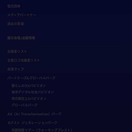
協力団体
メディアパートナー
過去の実績
展示会場/出展情報
出展者リスト
企業ロゴ出展者リスト
会場マップ
パートナーズ&グローバルパーク
暮らしのDXパビリオン
海洋デジタル社会パビリオン
地方創生2.0パビリオン
グローバルパーク
AX（AI Transformation）パーク
ネクスト ジェネレーションパーク
共創体験ツアー（ウォーキングブレスト）