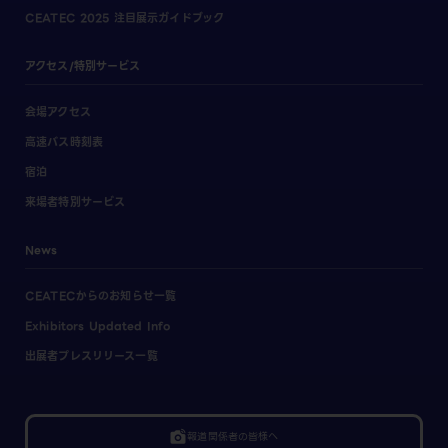
CEATEC 2025 注目展示ガイドブック
アクセス/特別サービス
会場アクセス
高速バス時刻表
宿泊
来場者特別サービス
News
CEATECからのお知らせ一覧
Exhibitors Updated Info
出展者プレスリリース一覧
linked_camera
報道関係者の皆様へ