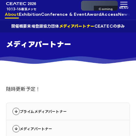
来場事前登録
MENU
10.13-16
幕張メッセ
About
Exhibition
Conference & Event
Award
Access
News
開催概要
来場登録
協力団体
メディアパートナー
CEATECの歩み
メディアパートナー
随時更新予定！
プライムメディアパートナー
メディアパートナー