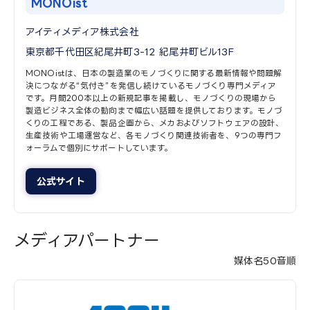
MONOist
アイティメディア株式会社
東京都千代田区紀尾井町3-12 紀尾井町ビル13F
MONOistは、日本の製造業のモノづくりに関する最新情報や問題解
決につながる“気付き”を発信し続けているモノづくり専門メディア
です。月間200本以上の新規記事を掲載し、モノづくりの現場から
製造ビジネス全体の動向まで幅広い話題を提供しております。モノづ
くりの工程である、製品企画から、メカおよびソフトウェアの設計、
生産技術や工場運営など、各モノづくり関連技術者を、9つの専門フ
ォーラムで個別にサポートしています。
公式サイト
メディアパートナー
媒体名50音順