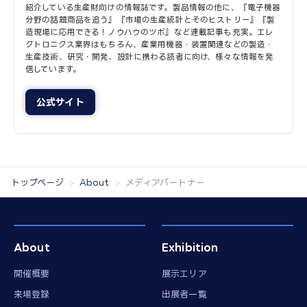
紹介している生産財向けの情報誌です。製品情報の他に、『電子機器
分野の話題商品を追う』『市場の生産統計とそのヒストリー』『製
造現場に応用できる！ノウハウのツボ』など連載記事も充実。エレ
クトロニクス業界はもちろん、産業用機器・装置関連などの製造・
生産技術、研究・開発、設計に携わる読者に向け、様々な情報を発
信しています。
公式サイト
トップページ
About
メディアパートナー
About
Exhibition
開催概要
展示エリア
来場登録
出展者一覧