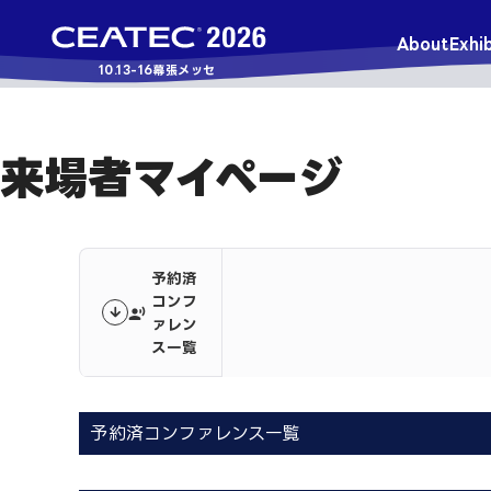
About
Exhib
10.13-16
幕張メッセ
来場者マイページ
予約済
コンフ
record_voice_over
ァレン
ス一覧
予約済コンファレンス一覧