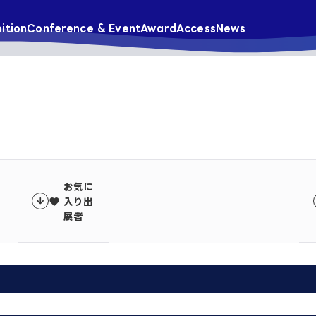
ition
Conference & Event
Award
Access
News
お気に
入り出
favorite
展者