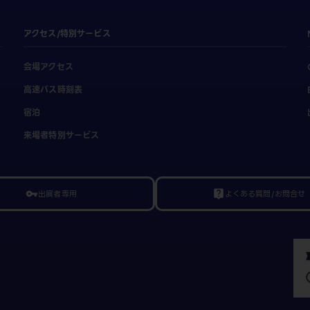
アクセス/特別サービス
会場アクセス
高速バス時刻表
宿泊
来場者特別サービス
出展者専用
よくある質問/お問合せ
vpn_key
live_help