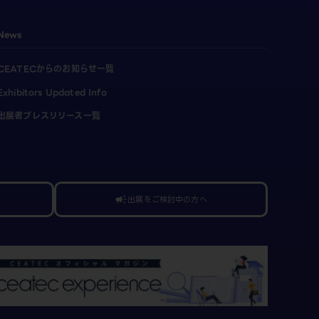
News
CEATECからのお知らせ一覧
Exhibitors Updated Info
出展者プレスリリース一覧
出展をご検討中の方へ
campaign