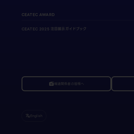
CEATEC AWARD
CEATEC 2025 注目展示ガイドブック
報道関係者の皆様へ
linked_camera
English
translate