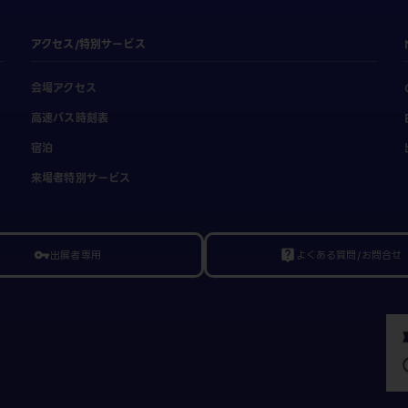
アクセス/特別サービス
会場アクセス
高速バス時刻表
宿泊
来場者特別サービス
出展者専用
よくある質問/お問合せ
vpn_key
live_help