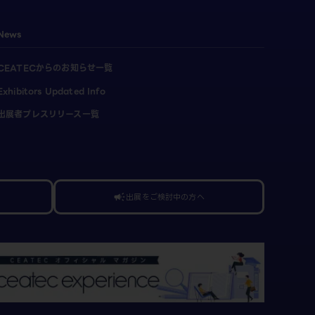
News
CEATECからのお知らせ一覧
Exhibitors Updated Info
出展者プレスリリース一覧
出展をご検討中の方へ
campaign