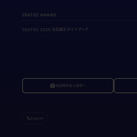
CEATEC AWARD
CEATEC 2025 注目展示ガイドブック
報道関係者の皆様へ
linked_camera
English
translate