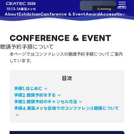
来場事前登録
MENU
10.13-16
幕張メッセ
About
Exhibition
Conference & Event
Award
Access
News
手順1.はじめに
手順2.聴講予約をする
CONFERENCE & EVENT
手順3.聴講予約のキャンセル
手順4.幕張メッセ会場でのコ
方法
ンファレンス聴講について
聴講予約手順について
本ページではコンファレンスの聴講予約手順についてご案内
しています。
目次
手順1.はじめに
手順2.聴講予約をする
手順3.聴講予約のキャンセル方法
手順4.幕張メッセ会場でのコンファレンス聴講について