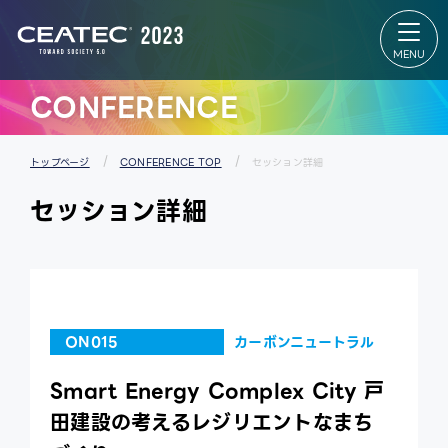
About
Exhibition
CEATEC
Exhibition
About
TOP
CEATEC
出展者リス
TOP
ト
来場登録
会場マップ
のご案内
パートナー
CONFERENCE
開催概要
ズパーク
過去の実
スタートア
績
ップ＆ユニ
メディア
バーシティ
パートナ
エリア
トップページ
CONFERENCE TOP
セッション詳細
ー
グローバル
防災・安
エリア
セッション詳細
全対策・
出展者 特設
環境負荷
Webサイ
低減の取
ト
り組み
ON015
カーボンニュートラル
Smart Energy Complex City 戸
田建設の考えるレジリエントなまち