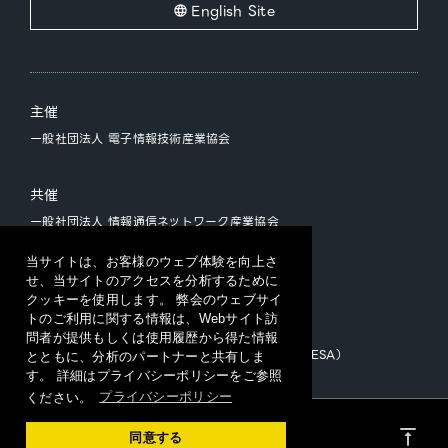
English Site
主催
一般社団法人 電子情報技術産業協会
共催
一般社団法人 情報通信ネットワーク産業協会
一般社団法人 ソフトウェア協会
当サイトは、お客様のウェブ体験を向上さ
せ、当サイトのアクセスを分析するために
クッキーを使用します。 弊会のウェブサイ
運営
トのご利用に関する情報は、Webサイト訪
CEATEC 運営事務局
問者が提供もしくは使用履歴から得た情報
（一般社団法人日本エレクトロニクスショー協会/JESA）
とともに、分析のパートナーと共有しま
す。 詳細はプライバシーポリシーをご参照
ください。
プライバシーポリシー
プライバシーポリシー
vertical_align_top
同意する