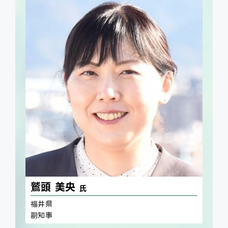
鷲頭 美央
氏
福井県
副知事