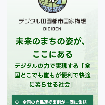
ce
ex
未来のまちの姿が、
ここにある
デジタルの力で実現する「全
国どこでも誰もが便利で快適
に暮らせる社会」
全国の官民連携事例が一同に集結