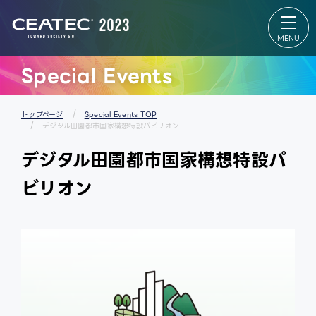
About
Exhibition
CEATEC
Exhibition
About
TOP
CEATEC
出展者リス
TOP
ト
来場登録
会場マップ
のご案内
パートナー
Special Events
開催概要
ズパーク
過去の実
スタートア
績
ップ＆ユニ
メディア
バーシティ
パートナ
エリア
トップページ
Special Events TOP
ー
グローバル
デジタル田園都市国家構想特設パビリオン
防災・安
エリア
全対策・
出展者 特設
環境負荷
Webサイ
デジタル田園都市国家構想特設パ
低減の取
ト
り組み
ビリオン