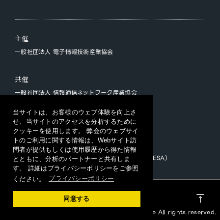
主催
一般社団法人 電子情報技術産業協会
共催
一般社団法人 情報通信ネットワーク産業協会
一般社団法人 ソフトウェア協会
当サイトは、お客様のウェブ体験を向上さ
せ、当サイトのアクセスを分析するために
クッキーを使用します。 弊会のウェブサイ
運営
トのご利用に関する情報は、Webサイト訪
CEATEC 運営事務局
問者が提供もしくは使用履歴から得た情報
（一般社団法人日本エレクトロニクスショー協会/JESA）
とともに、分析のパートナーと共有しま
す。 詳細はプライバシーポリシーをご参照
ください。
プライバシーポリシー
プライバシーポリシー
vertical_align_top
同意する
Copyright 2023 CEATEC Organizing Committee All rights reserved.