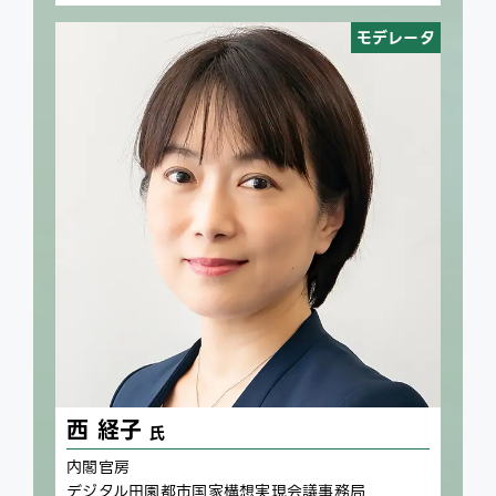
モデレータ
西 経子
氏
内閣官房
デジタル田園都市国家構想実現会議事務局