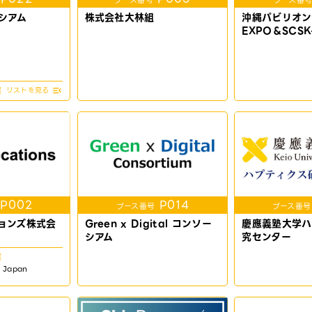
ブース番号
ブース番
シアム
株式会社大林組
沖縄パビリオン-R
EXPO＆SCSK
展
P002
P014
ブース番号
ブース番号
ョンズ株式会
Green x Digital コンソー
慶應義塾大学ハ
シアム
究センター
展
Japan