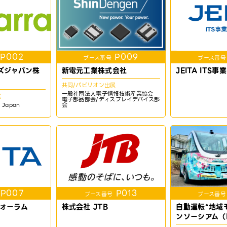
P002
P009
ブース番号
ブース番号
ズジャパン株
新電元工業株式会社
JEITA ITS
共同/パビリオン出展
一般社団法人電子情報技術産業協会
展
電子部品部会/ディスプレイデバイス部
Japan
会
P007
P013
ブース番号
ブース番号
フォーラム
株式会社 JTB
自動運転“地域
ンソーシアム（