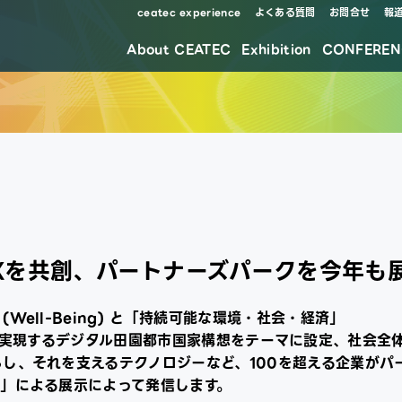
ceatec experience
よくある質問
お問合せ
報
About CEATEC
Exhibition
CONFEREN
防災・安全対策・環境負荷低減の取り組み
Xを共創、パートナーズパークを今年も
Well-Being) と「持続可能な環境・社会・経済」
lity) を実現するデジタル田園都市国家構想をテーマに設定、社会全
し、それを支えるテクノロジーなど、100を超える企業がパ
創」による展示によって発信します。