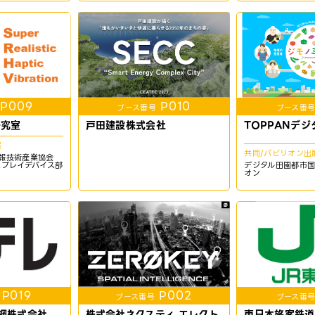
P009
P010
ブース番号
ブース番
研究室
戸田建設株式会社
TOPPANデ
展
共同/パビリオン出
報技術産業協会
スプレイデバイス部
デジタル田園都市
オン
P019
P002
ブース番号
ブース番
網株式会社
株式会社ネクスティ エレクト
東日本旅客鉄道