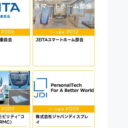
P006
P012
ブース番号
事業委員会
JEITAスマートホーム部会
P009
P009
ブース番号
モビリティ”コ
株式会社ジャパンディスプレ
RMC）
イ