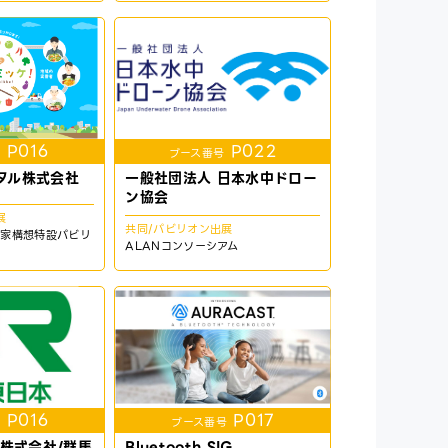
P016
P022
号
ブース番号
ジタル株式会社
一般社団法人 日本水中ドロー
ン協会
展
共同/パビリオン出展
国家構想特設パビリ
ALANコンソーシアム
P016
P017
号
ブース番号
株式会社/群馬
Bluetooth SIG