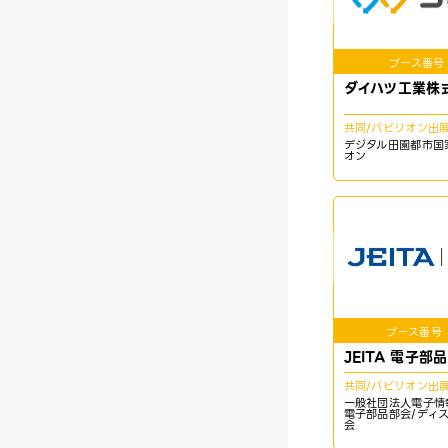
ブース番号
ダイハツ工業株
共同/パビリオン出
デジタル田園都市国
オン
ブース番号
JEITA 電子部
共同/パビリオン出
一般社団法人電子情
電子部品部会/ディ
会