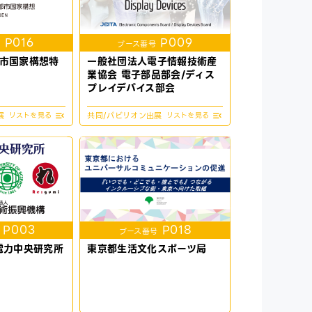
P016
P009
号
ブース番号
市国家構想特
一般社団法人電子情報技術産
業協会 電子部品部会/ディス
プレイデバイス部会
展
共同/パビリオン出展
P003
P018
ブース番号
電力中央研究所
東京都生活文化スポーツ局