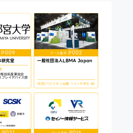
P009
P002
ブース番号
本研究室
一般社団法人LBMA Japan
展
情報技術産業協会
スプレイデバイス部
共同/パビリオン出展
P021
P016