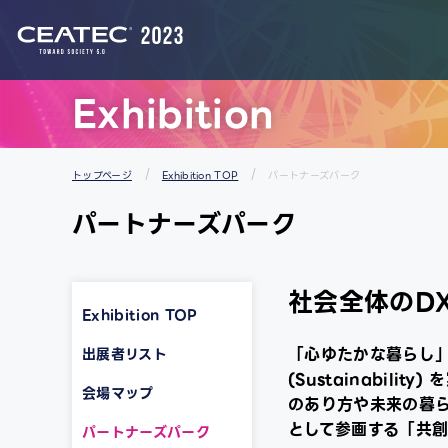
スタートアップ＆ユニバーシティエリア
Exhibition
トップページ
Exhibition TOP
パートナーズパーク
パートナーズパーク
社会全体のD
Exhibition TOP
「心ゆたかな暮らし」(
出展者リスト
(Sustainabi
会場マップ
のあり方や未来の暮ら
として参画する「共
パートナーズパーク