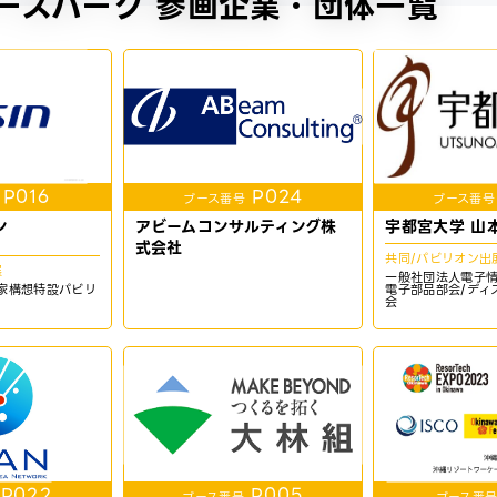
ーズパーク 参画企業・団体一覧
P016
P024
ブース番号
ブース番号
ン
アビームコンサルティング株
宇都宮大学 山
式会社
共同/パビリオン出
展
一般社団法人電子
家構想特設パビリ
電子部品部会/ディ
会
P022
P005