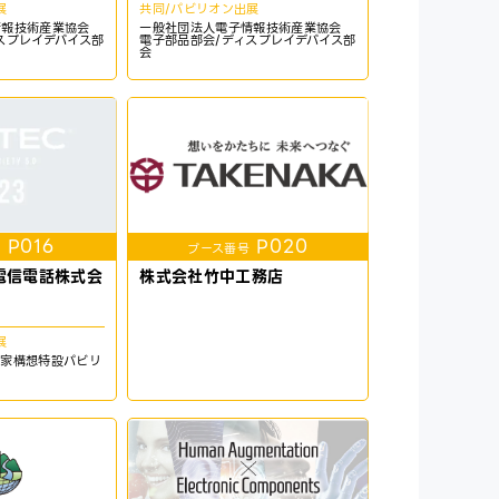
展
共同/パビリオン出展
情報技術産業協会
一般社団法人電子情報技術産業協会
スプレイデバイス部
電子部品部会/ディスプレイデバイス部
会
P016
P020
号
ブース番号
電信電話株式会
株式会社竹中工務店
展
国家構想特設パビリ