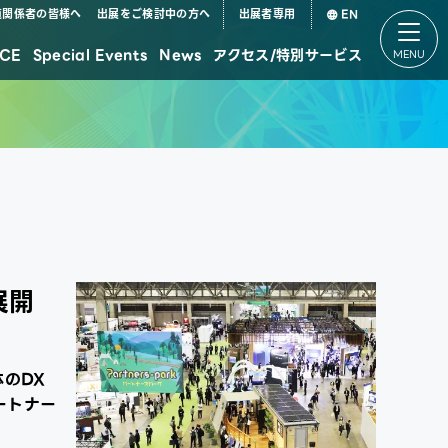
道関係者の皆様へ
出展をご検討中の方へ
出展者専用
EN
CE
Special Events
News
アクセス/特別サービス
デジタル田園都市国家構想特設パビリオン
展開
体のDX
ートナー