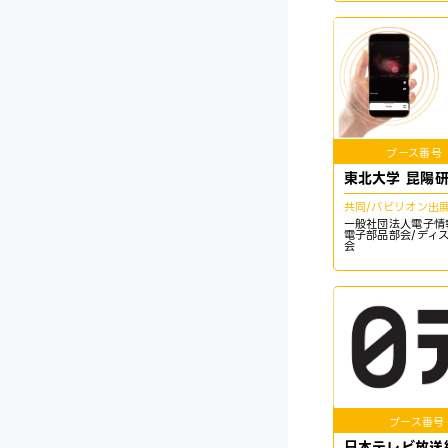
ブース番号
東北大学 昆陽
共同/パビリオン出
一般社団法人電子情
電子部品部会/ディ
会
ブース番号
日本テレビ放送