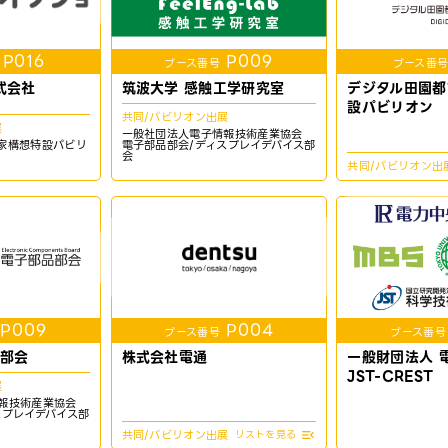
P016
P009
ブース番号
ブース番
式会社
筑波大学 感触工学研究室
デジタル田園都
設パビリオン
共同/パビリオン出展
展
一般社団法人電子情報技術産業協会
家構想特設パビリ
電子部品部会/ディスプレイデバイス部
会
共同/パビリオン出
P009
P004
ブース番号
ブース番号
品部会
株式会社電通
一般財団法人 
JST-CREST
展
報技術産業協会
スプレイデバイス部
共同/パビリオン出展