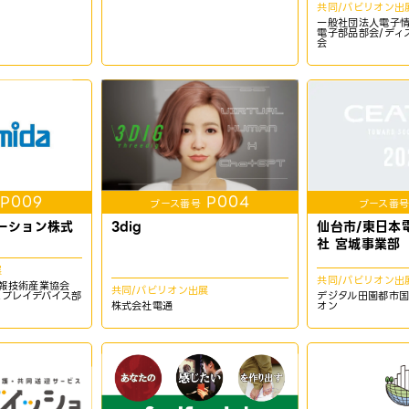
共同/パビリオン出
一般社団法人電子
電子部品部会/ディ
会
P009
P004
ブース番号
ブース番
ーション株式
3dig
仙台市/東日本
社 宮城事業部
展
共同/パビリオン出
報技術産業協会
共同/パビリオン出展
スプレイデバイス部
デジタル田園都市
株式会社電通
オン