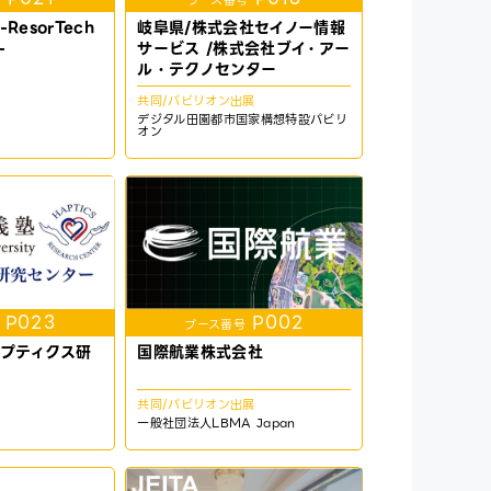
号
ブース番号
esorTech
岐阜県/株式会社セイノー情報
-
サービス /株式会社ブイ・アー
ル・テクノセンター
共同/パビリオン出展
デジタル田園都市国家構想特設パビリ
オン
P023
P002
ブース番号
プティクス研
国際航業株式会社
共同/パビリオン出展
一般社団法人LBMA Japan