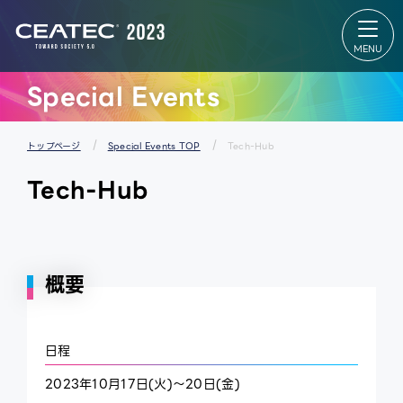
About
Exhibition
CEATEC
Exhibition
About
TOP
CEATEC
出展者リス
TOP
ト
来場登録
会場マップ
のご案内
パートナー
Special Events
開催概要
ズパーク
過去の実
スタートア
績
ップ＆ユニ
メディア
バーシティ
パートナ
エリア
トップページ
Special Events TOP
Tech-Hub
ー
グローバル
防災・安
エリア
Tech-Hub
全対策・
出展者 特設
環境負荷
Webサイ
低減の取
ト
り組み
概要
日程
2023年10月17日(火)～20日(金)