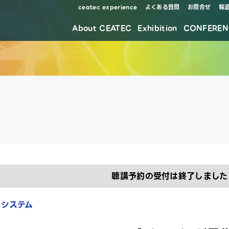
ceatec experience
よくある質問
お問合せ
報
About CEATEC
Exhibition
CONFEREN
防災・安全対策・環境負荷低減の取り組み
聴講予約の受付は終了しました
コシステム