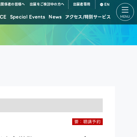
道関係者の皆様へ
出展をご検討中の方へ
出展者専用
EN
CE
Special Events
News
アクセス/特別サービス
デジタル田園都市国家構想特設パビリオン
要：聴講予約