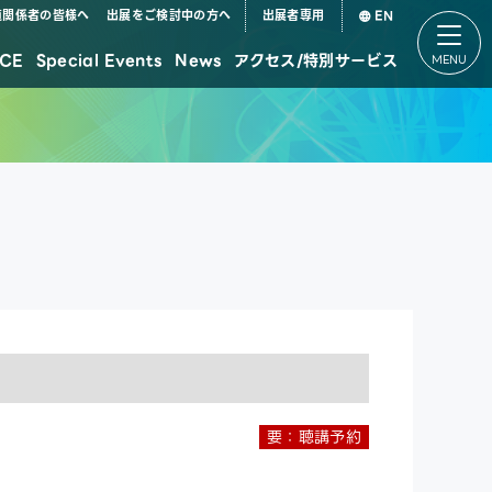
道関係者の皆様へ
出展をご検討中の方へ
出展者専用
EN
CE
Special Events
News
アクセス/特別サービス
デジタル田園都市国家構想特設パビリオン
要：聴講予約