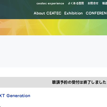
ceatec experience
よくある質問
お問合せ
報
About CEATEC
Exhibition
CONFEREN
防災・安全対策・環境負荷低減の取り組み
聴講予約の受付は終了しました
XT Generation