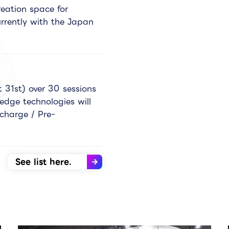
eation space for
rrently with the Japan
t 31st) over 30 sessions
-edge technologies will
charge / Pre-
See list here.