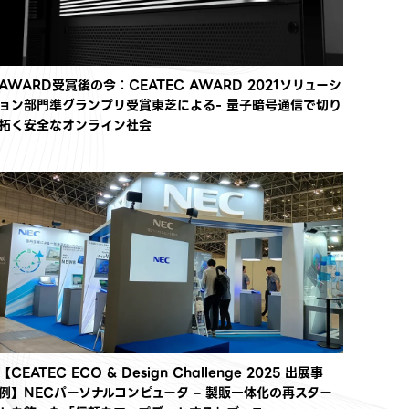
AWARD受賞後の今：CEATEC AWARD 2021ソリューシ
ョン部門準グランプリ受賞東芝による- 量子暗号通信で切り
拓く安全なオンライン社会
【CEATEC ECO & Design Challenge 2025 出展事
例】NECパーソナルコンピュータ – 製販一体化の再スター