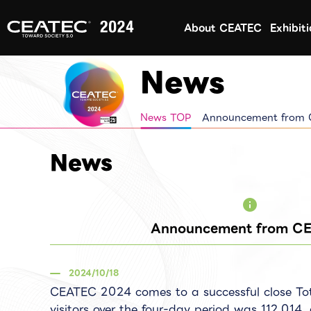
About CEATEC
Exhibit
News
News TOP
Announcement from
News
info
Announcement from C
2024/10/18
CEATEC 2024 comes to a successful close Tot
visitors over the four-day period was 112,014