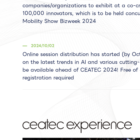
companies/organizations to exhibit at a co-cr
100,000 innovators, which is to be held concu
Mobility Show Bizweek 2024
2024/10/02
Online session distribution has started (by Oc
on the latest trends in AI and various cutting
be available ahead of CEATEC 2024! Free of 
registration required