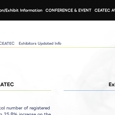
ion/Exhibit Information
CONFERENCE & EVENT
CEATEC 
 CEATEC
Exhibitors Updated Info​
EATEC
Ex
al number of registered
, a 25.8% increase on the