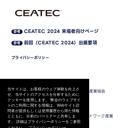
CEATEC 2024 来場者向けページ
参考
前回（CEATEC 2024）出展要項
参考
プライバシーポリシー
主催
当サイトは、お客様のウェブ体験を向上さ
一般社団法人 電子情報技術産業協会
せ、当サイトのアクセスを分析するために
クッキーを使用します。 弊会のウェブサイ
トのご利用に関する情報は、Webサイト訪
共催
問者が提供もしくは使用履歴から得た情報
一般社団法人 情報通信ネットワーク産業
とともに、分析のパートナーと共有しま
協会
す。 詳細はプライバシーポリシーをご参照
ください。
プライバシーポリシー