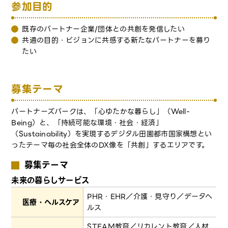
参加目的
既存のパートナー企業/団体との共創を発信したい
共通の目的・ビジョンに共感する新たなパートナーを募り
たい
募集テーマ
パートナーズパークは、「心ゆたかな暮らし」（Well-
Being）と、「持続可能な環境・社会・経済」
（Sustainability）を実現するデジタル田園都市国家構想とい
ったテーマ毎の社会全体のDX像を「共創」するエリアです。
募集テーマ
未来の暮らしサービス
PHR・EHR／介護・見守り／データヘ
医療・ヘルスケア
ルス
STEAM教育／リカレント教育／人材