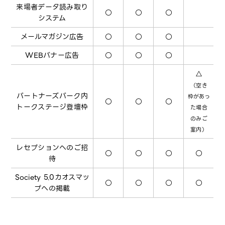
来場者データ読み取り
○
○
○
システム
メールマガジン広告
○
○
○
WEBバナー広告
○
○
○
△
（空き
パートナーズパーク内
枠があっ
○
○
○
トークステージ登壇枠
た場合
のみご
案内）
レセプションへのご招
○
○
○
○
待
Society 5.0カオスマッ
○
○
○
○
プへの掲載