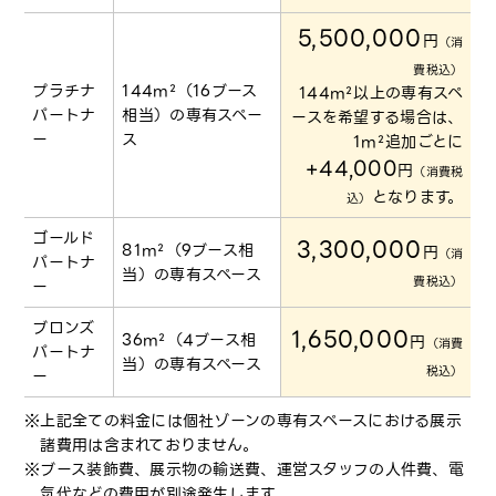
5,500,000
円
（消
費税込）
プラチナ
144m²（16ブース
144m²以上の専有スペ
パートナ
相当）の専有スペー
ースを希望する場合は、
ー
ス
1m²追加ごとに
+44,000
円
（消費税
となります。
込）
ゴールド
3,300,000
81m²（9ブース相
円
（消
パートナ
当）の専有スペース
費税込）
ー
ブロンズ
1,650,000
36m²（4ブース相
円
（消費
パートナ
当）の専有スペース
税込）
ー
上記全ての料金には個社ゾーンの専有スペースにおける展示
諸費用は含まれておりません。
ブース装飾費、展示物の輸送費、運営スタッフの人件費、電
気代などの費用が別途発生します。