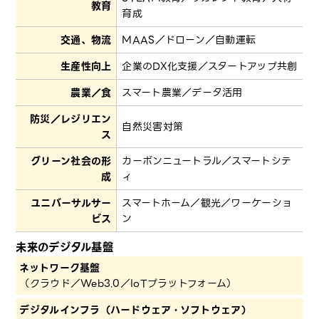
教育
育成
交通、物流
MAAS／ドローン／自動運転
生産性向上
企業のDX化支援／スタートアップ共創
農業／食
スマート農業／データ活用
防災／レジリエン
自然災害対策
ス
グリーン社会の形
カーボンニュートラル／スマートシテ
成
ィ
ユニバーサルサー
スマートホーム／観光／ワーケーショ
ビス
ン
未来のデジタル基盤
ネットワーク基盤
（クラウド／Web3.0／IoTプラットフォーム）
デジタルインフラ（ハードウェア・ソフトウェア）