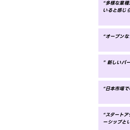
“多様な業
いると感じ
“オープン
” 新しいパ
“日本市場
“スタート
ーシップと