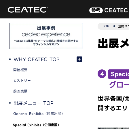
CEATE
参考
TOP
出展メ
出展
WHY CEATEC TOP
開催概要
4
Spec
ヒストリー
グロ
前回実績
世界各国/
出展メニュー TOP
開するエリ
General Exhibits（通常出展）
Special Exhibits（企画出展）