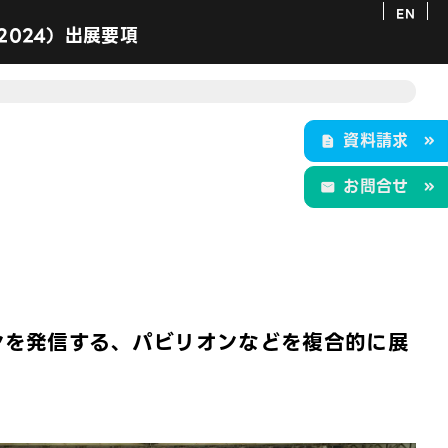
EN
 2024）出展要項
）
タートアップ＆ユニバーシティ）
資料請求
お問合せ
 for All～
ンを発信する、パビリオンなどを複合的に展