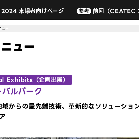
C 2024 来場者向けページ
前回（CEATEC
参考
Special Exhibits（企画出展
出展規程
申込フロー
資料ダウンロード
よくある質問
General Exhibits（通常出展）
ニュー
パートナーズパーク
メニュー
ネクストジェネレーションパーク（ス
グローバルパーク
CEATEC 2024 25周年特別企画 ～AI
ial Exhibits（企画出展）
ーバルパーク
地域からの最先端技術、革新的なソリューショ
ア