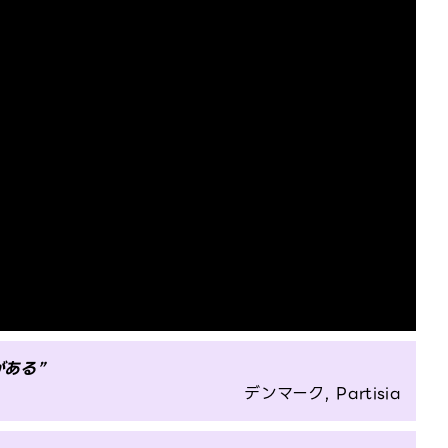
ある”
デンマーク, Partisia