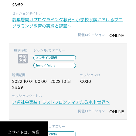
23:59
セッションタイトル
若年層向けプログラミング教育～小学校段階におけるプロ
グラミング教育の実態と課題～
ONLINE
開催ロケーション
聴講予約
ジャンル/カテゴリー
オンライン配信
Trend／Future
聴講期間
セッションID
2022-10-01 00:00 - 2022-10-31
C030
23:59
セッションタイトル
いざ社会実装！ラストフロンティアたる水中世界へ
ONLINE
開催ロケーション
聴講予約
ジャンル/カテゴリー
当サイトは、お客
オンライン配信