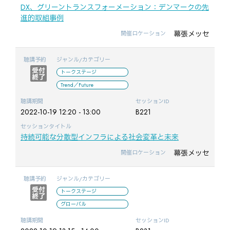
DX、グリーントランスフォーメーション：デンマークの先
進的取組事例
幕張メッセ
開催ロケーション
聴講予約
ジャンル/カテゴリー
トークステージ
Trend／Future
聴講期間
セッションID
2022-10-19 12:20 - 13:00
B221
セッションタイトル
持続可能な分散型インフラによる社会変革と未来
幕張メッセ
開催ロケーション
聴講予約
ジャンル/カテゴリー
トークステージ
グローバル
聴講期間
セッションID