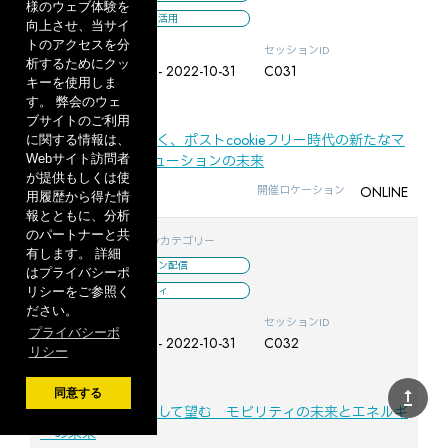
様のウェブ体験を
データ利活用
向上させ、当サイ
トのアクセスを分
聴講期間
セッションID
析するためにクッ
2022-10-01 00:00 - 2022-10-31
C031
キーを使用しま
23:59
す。 弊会のウェ
セッションタイトル
ブサイトのご利用
IoT家電データで拓く、ポストcookieフリー時代の新たなマ
に関する情報は、
ーケティングソリューションの未来
Webサイト訪問者
が提供もしくは使
ONLINE
開催ロケーション
用履歴から得た情
報とともに、分析
のパートナーと共
聴講予約
ジャンル/カテゴリー
有します。 詳細
オンライン配信
はプライバシーポ
モビリティ
リシーをご参照く
ださい。
聴講期間
セッションID
プライバシーポ
2022-10-01 00:00 - 2022-10-31
C032
リシー
23:59
セッションタイトル
upgrade
同意する
2025大阪万博を通して望む モビリティの未来とエネルギ
ーの未来