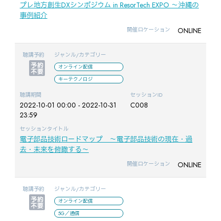
プレ地方創生DXシンポジウム in ResorTech EXPO ～沖縄の
事例紹介
ONLINE
開催ロケーション
聴講予約
ジャンル/カテゴリー
オンライン配信
キーテクノロジ
聴講期間
セッションID
2022-10-01 00:00 - 2022-10-31
C008
23:59
セッションタイトル
電子部品技術ロードマップ ～電子部品技術の現在・過
去・未来を俯瞰する～
ONLINE
開催ロケーション
聴講予約
ジャンル/カテゴリー
オンライン配信
5G／通信