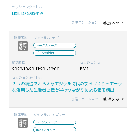
セッションタイトル
LIXIL DXの取組み
幕張メッセ
開催ロケーション
聴講予約
ジャンル/カテゴリー
トークステージ
データ利活用
聴講期間
セッションID
2022-10-20 11:20 - 12:00
B311
セッションタイトル
３つの構造でとらえるデジタル時代のまちづくり～データ
を活用した生活者と産官学のつながりによる価値創出～
幕張メッセ
開催ロケーション
聴講予約
ジャンル/カテゴリー
トークステージ
Trend／Future