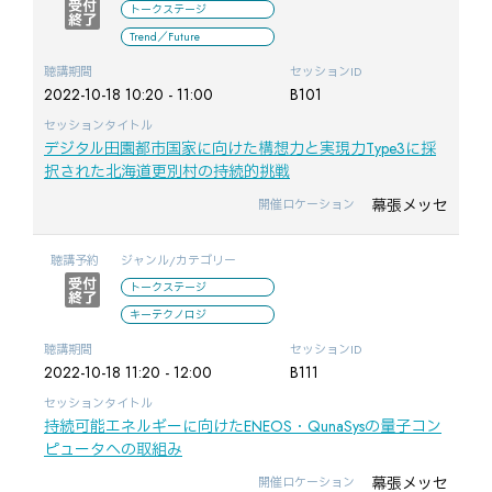
トークステージ
Trend／Future
聴講期間
セッションID
2022-10-18 10:20 - 11:00
B101
セッションタイトル
デジタル田園都市国家に向けた構想力と実現力Type3に採
択された北海道更別村の持続的挑戦
幕張メッセ
開催ロケーション
聴講予約
ジャンル/カテゴリー
トークステージ
キーテクノロジ
聴講期間
セッションID
2022-10-18 11:20 - 12:00
B111
セッションタイトル
持続可能エネルギーに向けたENEOS・QunaSysの量子コン
ピュータへの取組み
幕張メッセ
開催ロケーション