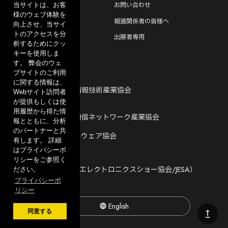
よくあるご質問
お問い合わせ
当サイトは、お客
様のウェブ体験を
CEATEC EXPERIENCE
報道関係者の皆様へ
向上させ、当サイ
トのアクセスを分
出展をご検討中の方へ
出展者専用
析するためにクッ
キーを使用しま
す。 弊会のウェ
ブサイトのご利用
主催
に関する情報は、
一般社団法人 電子情報技術産業協会
Webサイト訪問者
が提供もしくは使
共催
用履歴から得た情
一般社団法人 情報通信ネットワーク産業協会
報とともに、分析
のパートナーと共
一般社団法人 ソフトウェア協会
有します。 詳細
運営
はプライバシーポ
CEATEC 運営事務局
リシーをご参照く
（一般社団法人日本エレクトロニクスショー協会/JESA）
ださい。
プライバシーポ
リシー
English
upgrade
同意する