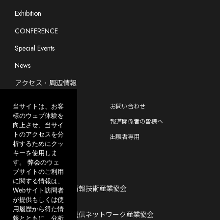
Exhibition
CONFERENCE
Special Events
News
アクセス・周辺情報
よくあるご質問
お問い合わせ
当サイトは、お客
様のウェブ体験を
CEATEC EXPERIENCE
報道関係者の皆様へ
向上させ、当サイ
トのアクセスを分
出展をご検討中の方へ
出展者専用
析するためにクッ
キーを使用しま
す。 弊会のウェ
ブサイトのご利用
主催
に関する情報は、
一般社団法人 電子情報技術産業協会
Webサイト訪問者
が提供もしくは使
共催
用履歴から得た情
一般社団法人 情報通信ネットワーク産業協会
報とともに、分析