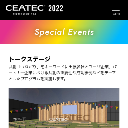
出展者専用
Special Events
EN
トークステージ
共創「つながり」をキーワードに出展各社とユーザ企業、パ
ートナー企業における共創の重要性や成功事例などをテーマ
としたプログラムを実施します。