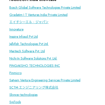
Bosch Global Software Technologies Private Limited
Gradatim I T Ventures India Private Limited
エイチシーエル・ジャパン
Innovature
Inspire Infosol Pvt Ltd
Jellyfish Technologies Pvt Ltd.
Meritech Software Pvt. Ltd
Nichi-In Software Solutions Pvt. Ltd.
PINGAKSHO TECHNOLOGIES INC
Pinmicro
Satyam Venture Engineering Services Private Limited
SCTM エンジニアリング株式会社
Skyway technologies
SysTools