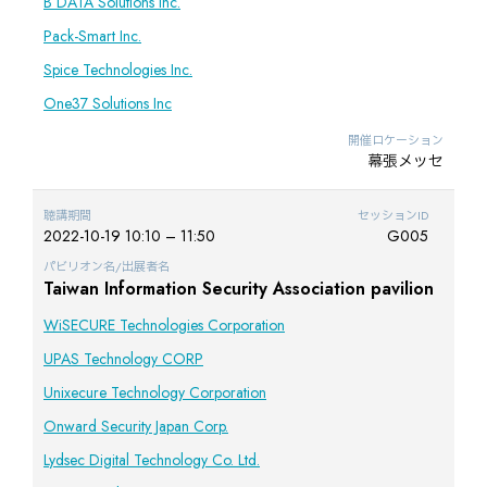
B DATA Solutions Inc.
Pack-Smart Inc.
Spice Technologies Inc.
One37 Solutions Inc
開催ロケーション
幕張メッセ
聴講期間
セッションID
2022-10-19 10:10 – 11:50
G005
パビリオン名/出展者名
Taiwan Information Security Association pavilion
WiSECURE Technologies Corporation
UPAS Technology CORP
Unixecure Technology Corporation
Onward Security Japan Corp.
Lydsec Digital Technology Co. Ltd.