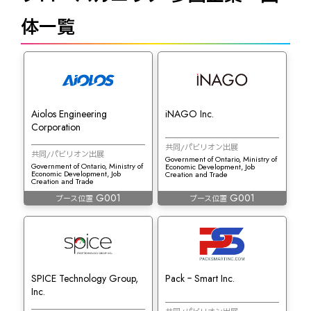
体一覧
Aiolos Engineering
iNAGO Inc.
Corporation
共同/パビリオン出展
共同/パビリオン出展
Government of Ontario, Ministry of
Government of Ontario, Ministry of
Economic Development, Job
Economic Development, Job
Creation and Trade
Creation and Trade
G001
G001
ブース位置
ブース位置
SPICE Technology Group,
Pack‐Smart Inc.
Inc.