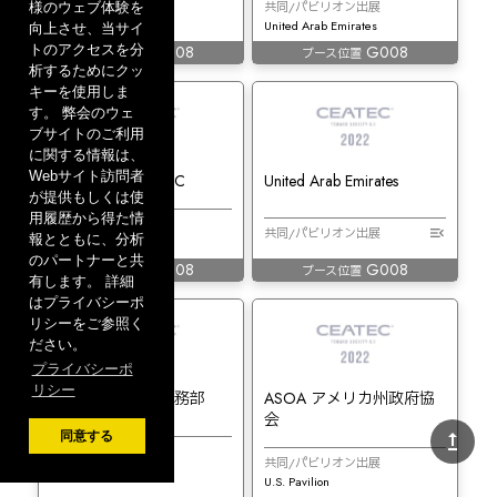
共同/パビリオン出展
共同/パビリオン出展
様のウェブ体験を
United Arab Emirates
United Arab Emirates
向上させ、当サイ
G008
G008
トのアクセスを分
ブース位置
ブース位置
析するためにクッ
キーを使用しま
す。 弊会のウェ
ブサイトのご利用
に関する情報は、
Webサイト訪問者
Veehive Tech FZ LLC
United Arab Emirates
が提供もしくは使
用履歴から得た情
共同/パビリオン出展
共同/パビリオン出展
報とともに、分析
United Arab Emirates
のパートナーと共
G008
G008
ブース位置
ブース位置
有します。 詳細
はプライバシーポ
リシーをご参照く
ださい。
プライバシーポ
リシー
アメリカ大使館商務部
ASOA アメリカ州政府協
会
upgrade
同意する
共同/パビリオン出展
共同/パビリオン出展
U.S. Pavilion
U.S. Pavilion