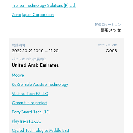
Trenser Technology Solutions (P) Ltd.
Zoho Japan Corporation
開催ロケーション
幕張メッセ
聴講期間
セッションID
2022-10-21 10:10 – 11:20
G008
パビリオン名/出展者名
United Arab Emirates
Moove
Key2enable Assistive Technology
Veehive Tech FZ LLC
Green future project
FortyGuard Tech LTD
PlayTreks FZ-LLC
Cycled Technologies Middle East