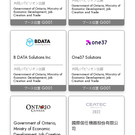
共同/パビリオン出展
共同/パビリオン出展
Government of Ontario, Ministry of
Government of Ontario, Ministry of
Economic Development, Job
Economic Development, Job
Creation and Trade
Creation and Trade
G001
G001
ブース位置
ブース位置
B DATA Solutions Inc.
One37 Solutions
共同/パビリオン出展
共同/パビリオン出展
Government of Ontario, Ministry of
Government of Ontario, Ministry of
Economic Development, Job
Economic Development, Job
Creation and Trade
Creation and Trade
G001
G001
ブース位置
ブース位置
Government of Ontario,
國際信任機器股份有限公
Ministry of Economic
司
Development, Job Creation