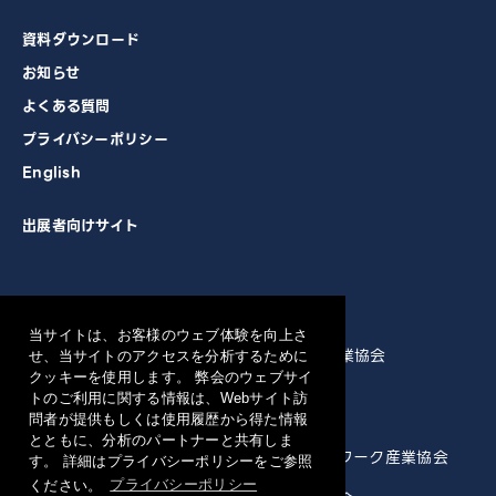
資料ダウンロード
お知らせ
よくある質問
プライバシーポリシー
English
出展者向けサイト
主催
当サイトは、お客様のウェブ体験を向上さ
一般社団法人 電子情報技術産業協会
せ、当サイトのアクセスを分析するために
クッキーを使用します。 弊会のウェブサイ
トのご利用に関する情報は、Webサイト訪
共催
問者が提供もしくは使用履歴から得た情報
とともに、分析のパートナーと共有しま
一般社団法人 情報通信ネットワーク産業協会
す。 詳細はプライバシーポリシーをご参照
ください。
プライバシーポリシー