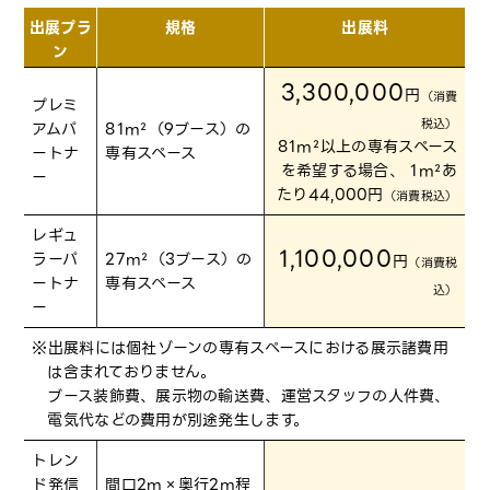
出展プラ
規格
出展料
ン
3,300,000
円
（消費
プレミ
税込）
アムパ
81m²（9ブース）の
81m²以上の専有スペース
ートナ
専有スペース
を希望する場合、 1m²あ
ー
たり44,000円
（消費税込）
レギュ
1,100,000
ラーパ
27m²（3ブース）の
円
（消費税
ートナ
専有スペース
込）
ー
※出展料には個社ゾーンの専有スペースにおける展示諸費用
は含まれておりません。
ブース装飾費、展示物の輸送費、運営スタッフの人件費、
電気代などの費用が別途発生します。
トレン
ド発信
間口2m×奥行2m程