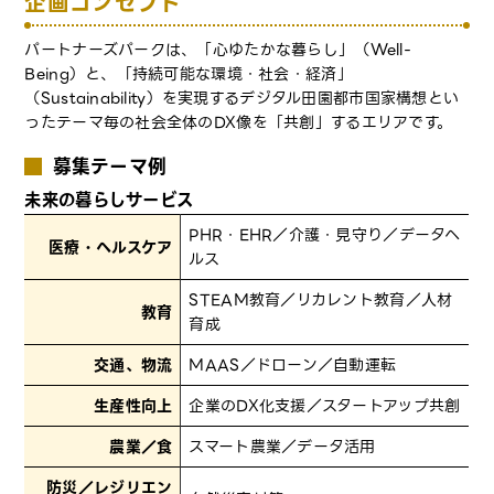
企画コンセプト
パートナーズパークは、「心ゆたかな暮らし」（Well-
Being）と、「持続可能な環境・社会・経済」
（Sustainability）を実現するデジタル田園都市国家構想とい
ったテーマ毎の社会全体のDX像を「共創」するエリアです。
募集テーマ例
未来の暮らしサービス
PHR・EHR／介護・見守り／データヘ
医療・ヘルスケア
ルス
STEAM教育／リカレント教育／人材
教育
育成
交通、物流
MAAS／ドローン／自動運転
生産性向上
企業のDX化支援／スタートアップ共創
農業／食
スマート農業／データ活用
防災／レジリエン