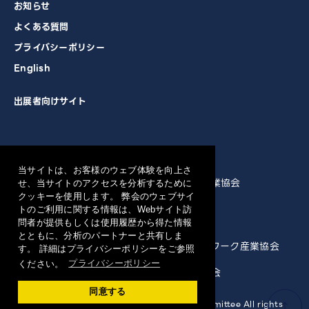
お知らせ
よくある質問
プライバシーポリシー
English
出展者向けサイト
主催
当サイトは、お客様のウェブ体験を向上さ
一般社団法人 電子情報技術産業協会
せ、当サイトのアクセスを分析するために
クッキーを使用します。 弊会のウェブサイ
トのご利用に関する情報は、Webサイト訪
共催
問者が提供もしくは使用履歴から得た情報
とともに、分析のパートナーと共有しま
一般社団法人 情報通信ネットワーク産業協会
す。 詳細はプライバシーポリシーをご参照
ください。
プライバシーポリシー
一般社団法人 ソフトウェア協会
同意する
Copyright 2023 CEATEC Organizing Committee All rights
↑