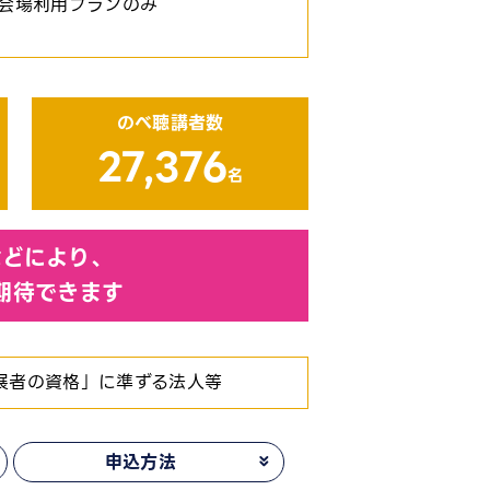
会場利用プランのみ
のべ聴講者数
27,376
名
どにより、
期待できます
「出展者の資格」に準ずる法人等
申込方法