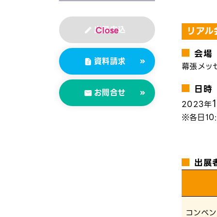
リアル
出展申込
会場
資料請求
幕張メッ
日時
お問合せ
2023年
各日10
出展
コンベン