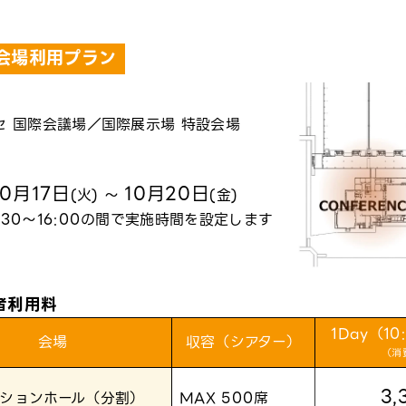
会場利用プラン
セ 国際会議場／国際展示場 特設会場
10月17日
10月20日
(火) ～
(金)
:30～16:00の間で実施時間を設定します
者利用料
1Day（10
会場
収容（シアター）
（消
3,
ションホール（分割）
MAX 500席