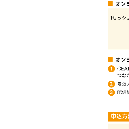
オン
1セッシ
オン
CE
つな
幕張
配信
申込方