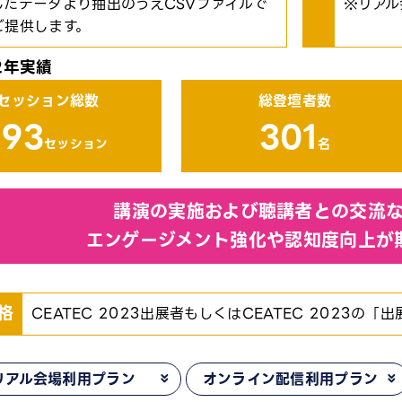
したデータより抽出のうえCSVファイルで
リアル
ご提供します。
2年実績
セッション総数
総登壇者数
193
301
セッション
名
講演の実施および聴講者との交流な
エンゲージメント強化や認知度向上が
格
CEATEC 2023出展者もしくはCEATEC 2023の
リアル会場利用プラン
オンライン配信利用プラン