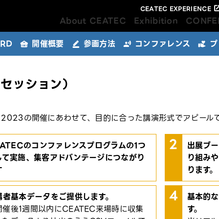
CEATEC EXPERIENCE
About CEATEC
Exhibition
CONFE
ARD
開催概要
参画方法
コンファレンス
プ
キーデバイスエリア
パートナーズパーク
スタートアップ＆ユニバーシティ
申込フロー
出展規程
公式W
メール
早期申
公式W
パッケ
アドバンスドテクノロジーエリア
屋外広
ーセッション）
EC 2023の開催にあわせて、目的に合った講演形式でアピー
EATECのコンファレンスプログラムの1つ
出展ブー
して実施、集客アドバンテージにつながり
り組みや
す
ります。
講者基本データをご提供します。
基本的な
開催後1週間以内にCEATEC来場時に収集
す。