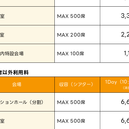
3,
議室
MAX 500席
2,
議室
MAX 200席
1
場内特設会場
MAX 100席
者以外利用料
1Day（10
会場
収容（シアター）
（消
6,
ションホール（分割）
MAX 500席
6,
議室
MAX 500席