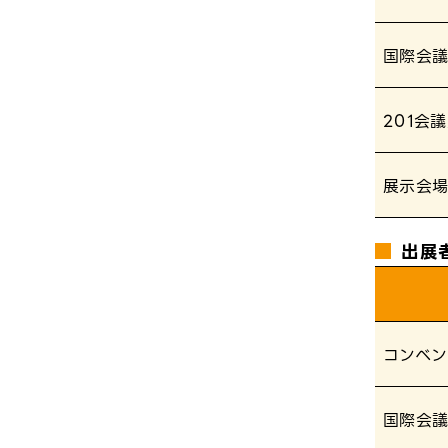
国際会
201会
展示会
出展
コンベン
国際会