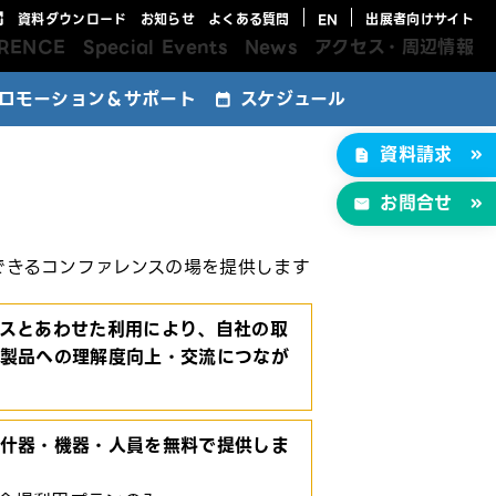
資料ダウンロード
お知らせ
よくある質問
EN
出展者向けサイト
RENCE
Special Events
News
アクセス・周辺情報
ロモーション＆サポート
スケジュール
ebサイトバナー広告
マガジン広告
込特典パッケージ
ebサイト掲載プラン
ージディスプレイ
資料請求
告メニュー
お問合せ
ルできるコンファレンスの場を提供します
スとあわせた利用により、自社の取
製品への理解度向上・交流につなが
什器・機器・人員を無料で提供しま