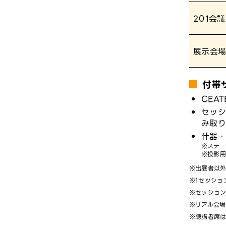
201会
展示会
付帯
CEA
セッシ
み取り
什器・
ステー
投影用
出展者以外
1セッショ
セッショ
リアル会場
聴講者席は