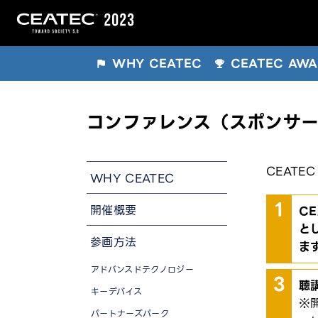
WHY CEATEC
CEATEC AW
コンファレンス（スポンサ
CEAT
WHY CEATEC
開催概要
C
と
参画方法
ま
アドバンスドテクノロジー
聴
キーデバイス
パートナーズパーク