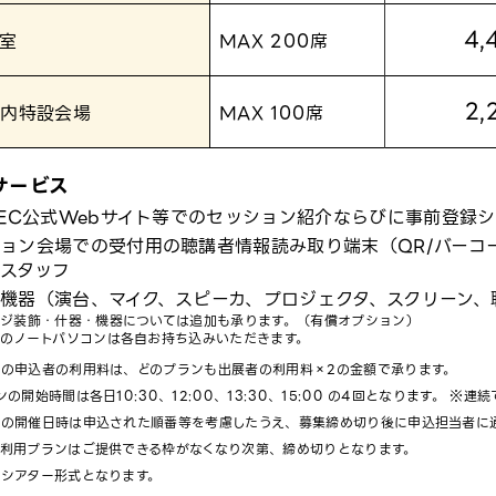
4,
議室
MAX 200席
2,
場内特設会場
MAX 100席
サービス
TEC公式Webサイト等でのセッション紹介ならびに事前登録
ョン会場での受付用の聴講者情報読み取り端末（QR/バーコ
スタッフ
機器（演台、マイク、スピーカ、プロジェクタ、スクリーン、
ジ装飾・什器・機器については追加も承ります。（有償オプション）
のノートパソコンは各自お持ち込みいただきます。
の申込者の利用料は、どのプランも出展者の利用料×2の金額で承ります。
ンの開始時間は各日10:30、12:00、13:30、15:00 の4回となります。 ※
ンの開催日時は申込された順番等を考慮したうえ、募集締め切り後に申込担当者に
利用プランはご提供できる枠がなくなり次第、締め切りとなります。
シアター形式となります。