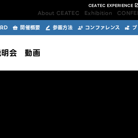
CEATEC EXPERIENCE
About CEATEC
Exhibition
CONFE
ARD
開催概要
参画方法
コンファレンス
プ
キーデバイスエリア
パートナーズパーク
スタートアップ＆ユニバーシティ
申込フロー
出展規程
公式W
メール
早期申
公式W
パッケ
アドバンスドテクノロジーエリア
屋外広
要説明会 動画