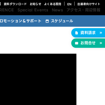
資料ダウンロード
お知らせ
よくある質問
EN
出展者向けサイト
RENCE
Special Events
News
アクセス・周辺情報
ロモーション＆サポート
スケジュール
ebサイトバナー広告
マガジン広告
込特典パッケージ
ebサイト掲載プラン
ージディスプレイ
資料請求
告メニュー
お問合せ