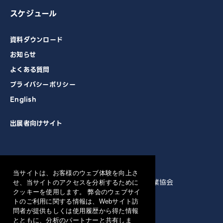
スケジュール
資料ダウンロード
お知らせ
よくある質問
プライバシーポリシー
English
出展者向けサイト
主催
当サイトは、お客様のウェブ体験を向上さ
一般社団法人 電子情報技術産業協会
せ、当サイトのアクセスを分析するために
クッキーを使用します。 弊会のウェブサイ
トのご利用に関する情報は、Webサイト訪
共催
問者が提供もしくは使用履歴から得た情報
とともに、分析のパートナーと共有しま