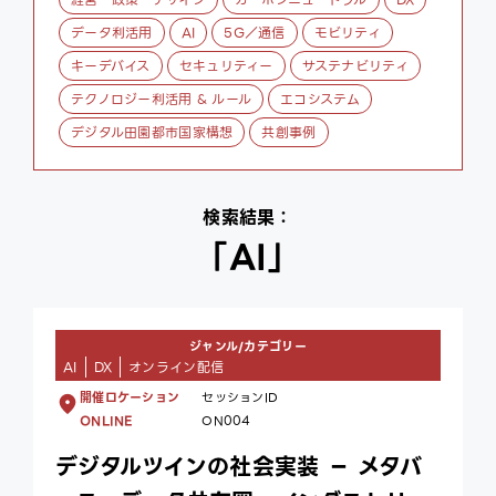
ce
データ利活用
AI
5G／通信
モビリティ
ex
キーデバイス
セキュリティー
サステナビリティ
テクノロジー利活用 & ルール
エコシステム
デジタル田園都市国家構想
共創事例
検索結果：
「AI」
ジャンル/カテゴリー
AI
DX
オンライン配信
開催ロケーション
セッションID
ONLINE
ON004
デジタルツインの社会実装 － メタバ