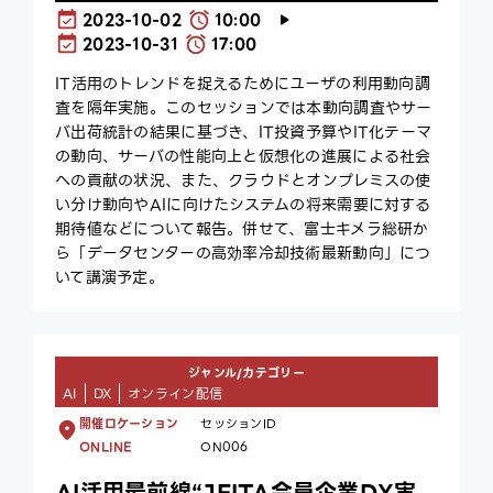
2023-10-02
10:00
2023-10-31
17:00
IT活用のトレンドを捉えるためにユーザの利用動向調
査を隔年実施。このセッションでは本動向調査やサー
バ出荷統計の結果に基づき、IT投資予算やIT化テーマ
の動向、サーバの性能向上と仮想化の進展による社会
への貢献の状況、また、クラウドとオンプレミスの使
い分け動向やAIに向けたシステムの将来需要に対する
期待値などについて報告。併せて、富士キメラ総研か
ら「データセンターの高効率冷却技術最新動向」につ
いて講演予定。
ジャンル/カテゴリー
AI
DX
オンライン配信
開催ロケーション
セッションID
ONLINE
ON006
AI活用最前線“JEITA会員企業DX実