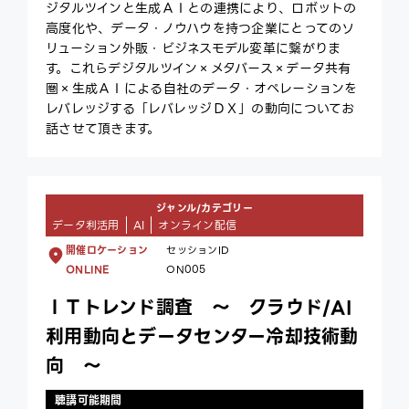
ジタルツインと生成ＡＩとの連携により、ロボットの
高度化や、データ・ノウハウを持つ企業にとってのソ
リューション外販・ビジネスモデル変革に繋がりま
す。これらデジタルツイン×メタバース×データ共有
圏×生成ＡＩによる自社のデータ・オペレーションを
レバレッジする「レバレッジＤＸ」の動向についてお
話させて頂きます。
ジャンル/カテゴリー
データ利活用
AI
オンライン配信
開催ロケーション
セッションID
ONLINE
ON005
ＩＴトレンド調査 ～ クラウド/AI
利用動向とデータセンター冷却技術動
向 ～
聴講可能期間