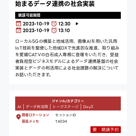
始まるデータ連携の社会実装
聴講可能期間
2023-10-19
12:30
2023-10-19
13:10
ローカル5Gの構築と地域活用、画像AIを用いた汎用
IoT技術を駆使した地域DXで先進的な推進、取り組み
を愛媛CATVの白石成人専務に登壇をいただき、受益
者負担型ビジネスモデルによるデータ連携基盤の社会
実装とデータの利活用による社会課題の解決について
お話いただきます。
ジャンル/カテゴリー
AI
データ利活用
トークステージ
Day3
開催ロケーション
セッションID
幕張メッセ
TA034
要：聴講予約