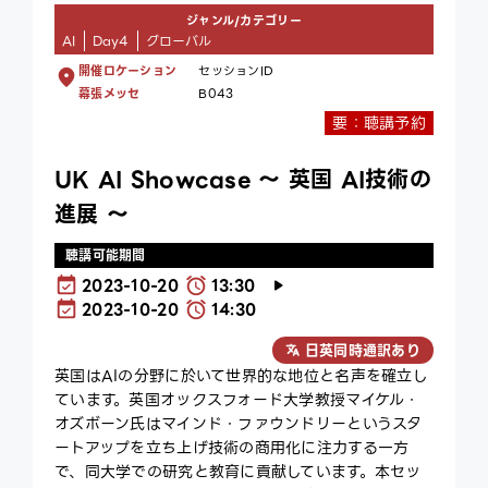
ジャンル/カテゴリー
AI
Day4
グローバル
開催ロケーション
セッションID
幕張メッセ
B043
要：聴講予約
UK AI Showcase ～ 英国 AI技術の
進展 ～
聴講可能期間
2023-10-20
13:30
2023-10-20
14:30
日英同時通訳あり
英国はAIの分野に於いて世界的な地位と名声を確立し
ています。英国オックスフォード大学教授マイケル・
オズボーン氏はマインド・ファウンドリーというスタ
ートアップを立ち上げ技術の商用化に注力する一方
で、同大学での研究と教育に貢献しています。本セッ