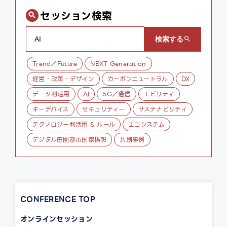
セッション検索
Trend／Future
NEXT Generation
経営・政策・デザイン
カーボンニュートラル
DX
データ利活用
AI
5G／通信
モビリティ
キーデバイス
セキュリティー
サステナビリティ
テクノロジー利活用 & ルール
エコシステム
デジタル田園都市国家構想
共創事例
CONFERENCE TOP
オンラインセッション