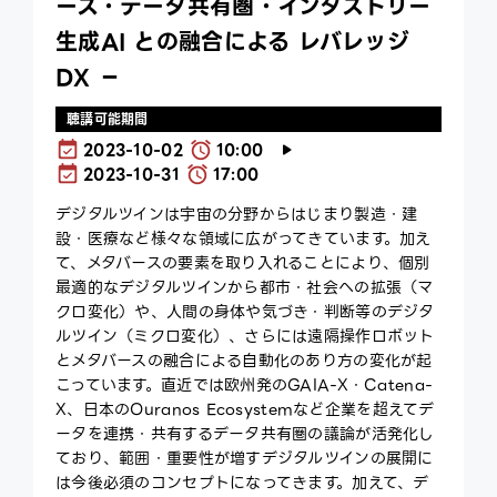
ース・データ共有圏・インダストリー
生成AI との融合による レバレッジ
DX －
聴講可能期間
2023-10-02
10:00
2023-10-31
17:00
デジタルツインは宇宙の分野からはじまり製造・建
設・医療など様々な領域に広がってきています。加え
て、メタバースの要素を取り入れることにより、個別
最適的なデジタルツインから都市・社会への拡張（マ
クロ変化）や、人間の身体や気づき・判断等のデジタ
ルツイン（ミクロ変化）、さらには遠隔操作ロボット
とメタバースの融合による自動化のあり方の変化が起
こっています。直近では欧州発のGAIA-X・Catena-
X、日本のOuranos Ecosystemなど企業を超えてデ
ータを連携・共有するデータ共有圏の議論が活発化し
ており、範囲・重要性が増すデジタルツインの展開に
は今後必須のコンセプトになってきます。加えて、デ