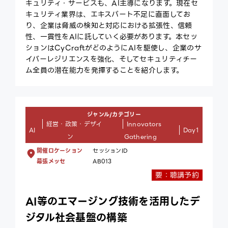
キュリティ・サービスも、AI主導になります。現在セ
キュリティ業界は、エキスパート不足に直面してお
り、企業は脅威の検知と対応における拡張性、信頼
性、一貫性をAIに託していく必要があります。本セッ
ションはCyCraftがどのようにAIを駆使し、企業のサ
イバーレジリエンスを強化、そしてセキュリティチー
ム全員の潜在能力を発揮することを紹介します。
ジャンル/カテゴリー
経営・政策・デザイ
Innovators
AI
Day1
ン
Gathering
開催ロケーション
セッションID
幕張メッセ
AB013
要：聴講予約
AI等のエマージング技術を活用したデ
ジタル社会基盤の構築