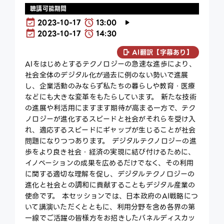
聴講可能期間
2023-10-17
13:00
2023-10-17
14:30
AI翻訳【字幕あり】
AIをはじめとするテクノロジーの急速な進歩により、
社会全体のデジタル化が過去に例のない勢いで進展
し、企業活動のみならず私たちの暮らしや教育・医療
などにも大きな変革をもたらしています。 新たな技術
の進展や利活用にますます期待が高まる一方で、テク
ノロジーが進化するスピードと社会がそれらを受け入
れ、適応するスピードにギャップが生じることが社会
問題になりつつあります。 デジタルテクノロジーの進
歩をより良き社会・経済の実現に結び付けるために、
イノベーションの成果を広めるだけでなく、その利用
に関する適切な理解を促し、デジタルテクノロジーの
進化と社会との調和に貢献することもデジタル産業の
使命です。 本セッションでは、日本政府のAI戦略につ
いて講演いただくとともに、利用分野を含め各界の第
一線でご活躍の皆様方をお招きしたパネルディスカッ