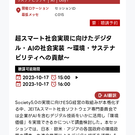
サステナビリティ
AI
Day1
開催ロケーション
セッションID
幕張メッセ
C015
要：聴講予約
超スマート社会実現に向けたデジタ
ル・AIの社会実装 ～環境・サステナ
ビリティへの貢献～
聴講可能期間
2023-10-17
15:00
2023-10-17
16:00
AI翻訳
Society5.0の実現に向けESG経営の取組みが本格化す
る中、JEITAスマート社会ソフトウェア専門委員会で
は企業がAIを含むデジタル技術をいかに活用し「環境
価値」を実現できるかについて調査検討した。本セッ
ションでは、日本・欧米・アジアの各国政府の環境政