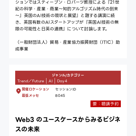
ションではスティーブン・ロバーツ教授による『21世
紀の科学・産業・商業～知的アルゴリズム時代の到来
～』英国のAI技術の現状と展望』と題する講演に続
き、英国有数のAIスタートアップが『英国AI技術の無
限の可能性と日英の連携』について討論します。
（一般財団法人）貿易・産業協力振興財団（ITIC）助
成事業
ジャンル/カテゴリー
Trend／Future
AI
Day4
開催ロケーション
セッションID
幕張メッセ
B045
要：聴講予約
Web3 のユースケースからみるビジネ
スの未来