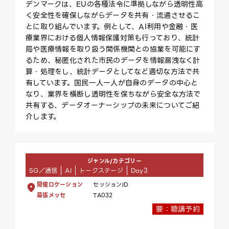
デンマークは、EUの各種法令に準拠しながら透明性高
く安全性を確保しながらデータを共有・流通させるこ
とに取り組んでいます。例として、AI利用や金融・医
療業界における個人情報保護対策も行っており、統計
局や医療情報を取り扱う関係機関との協業を可能にす
るため、秘匿化された市民のデータを情報漏洩なく計
算・処理をし、統計データとしてなど適切な方法で共
有しています。国民一人一人が自身のデータの中心と
なり、業界を横断し透明性を保ちながら安全な方法で
共有する、データオーナーシップの未来についてご紹
介します。
ジャンル/カテゴリー
5G／通信
AI
トークステージ
Day3
開催ロケーション
セッションID
幕張メッセ
TA032
要：聴講予約