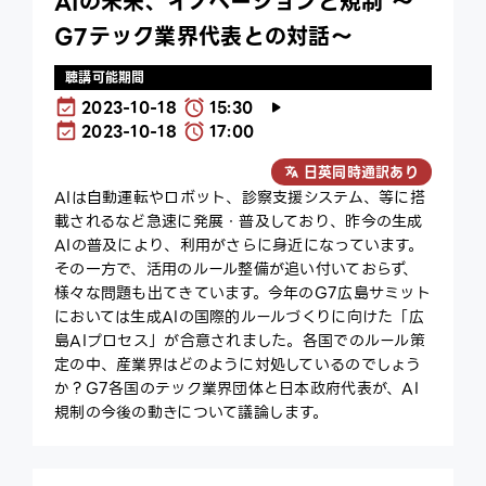
AIの未来、イノベーションと規制 ～
G7テック業界代表との対話～
聴講可能期間
2023-10-18
15:30
2023-10-18
17:00
日英同時通訳あり
AIは自動運転やロボット、診察支援システム、等に搭
載されるなど急速に発展・普及しており、昨今の生成
AIの普及により、利用がさらに身近になっています。
その一方で、活用のルール整備が追い付いておらず、
様々な問題も出てきています。今年のG7広島サミット
においては生成AIの国際的ルールづくりに向けた「広
島AIプロセス」が合意されました。各国でのルール策
定の中、産業界はどのように対処しているのでしょう
か？G7各国のテック業界団体と日本政府代表が、AI
規制の今後の動きについて議論します。