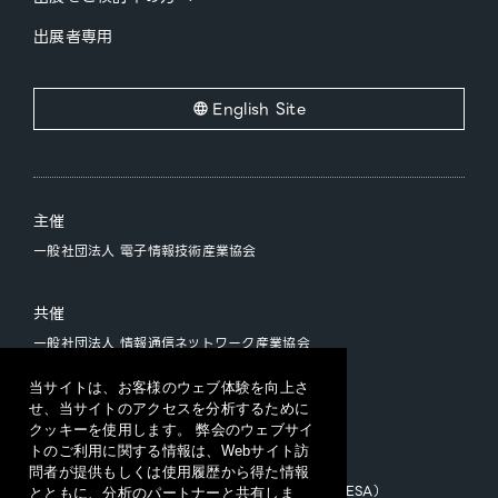
出展者専用
English Site
主催
一般社団法人 電子情報技術産業協会
共催
一般社団法人 情報通信ネットワーク産業協会
一般社団法人 ソフトウェア協会
当サイトは、お客様のウェブ体験を向上さ
せ、当サイトのアクセスを分析するために
クッキーを使用します。 弊会のウェブサイ
運営
トのご利用に関する情報は、Webサイト訪
CEATEC 運営事務局
問者が提供もしくは使用履歴から得た情報
（一般社団法人日本エレクトロニクスショー協会/JESA）
とともに、分析のパートナーと共有しま