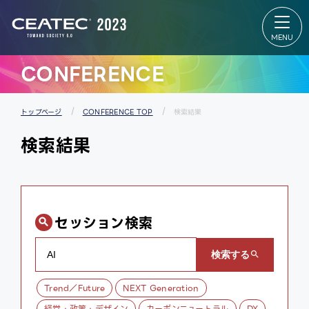
About
Exhibition
CEATEC
Exhibition
About
TOP
CEATEC
出展者リス
TOP
ト
来場登録
会場マップ
のご案内
パートナー
CONFERENCE
開催概要
ズパーク
過去の実
スタートア
績
ップ＆ユニ
メディア
バーシティ
パートナ
エリア
トップページ
CONFERENCE TOP
検索結果
ー
グローバル
防災・安
エリア
検索結果
全対策・
出展者 特設
環境負荷
Webサイ
低減の取
ト
り組み
セッション検索
Trend／Future
NEXT Generation
経営・政策・デザイン
カーボンニュートラル
DX