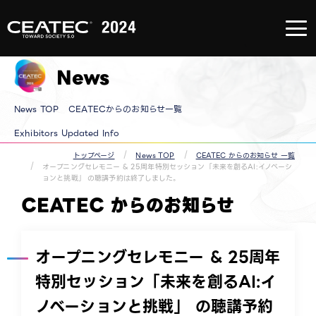
About
CEATEC
About
CEATEC
News
TOP
来場登録
のご案内
メディア
News TOP
CEATECからのお知らせ一覧
パートナ
ー
防災・安
Exhibitors Updated Info​
全対策・
環境負荷
トップページ
News TOP
CEATEC からのお知らせ 一覧
低減の取
オープニングセレモニー & 25周年特別セッション「未来を創るAI:イノベーシ
り組み
ョンと挑戦」 の聴講予約は終了しました。
過去の実
績
CEATEC からのお知らせ
オープニングセレモニー & 25周年
特別セッション「未来を創るAI:イ
ノベーションと挑戦」 の聴講予約