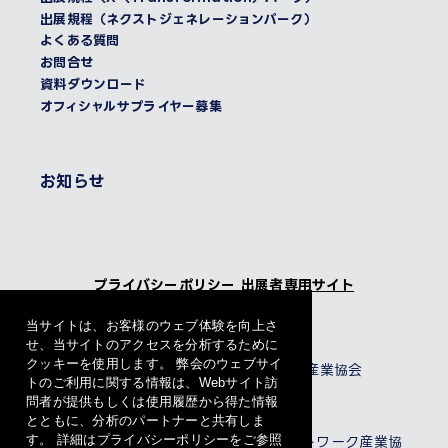
出展規程（ネクストジェネレーションパーク）
よくある質問
お問合せ
資料ダウンロード
オフィシャルサプライヤー募集
お知らせ
プライバシーポリシー
出展者専用サイト
当サイトは、お客様のウェブ体験を向上さ
主催
せ、当サイトのアクセスを分析するために
クッキーを使用します。 弊会のウェブサイ
一般社団法人 電子情報技術産業協会
トのご利用に関する情報は、Webサイト訪
問者が提供もしくは使用履歴から得た情報
共催
とともに、分析のパートナーと共有しま
す。 詳細はプライバシーポリシーをご参照
一般社団法人 情報通信ネットワーク産業協