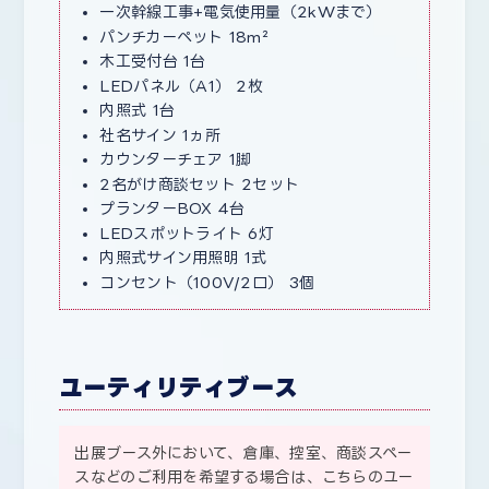
一次幹線工事+電気使用量（2kWまで）
パンチカーペット 18m²
木工受付台 1台
LEDパネル（A1） 2枚
内照式 1台
社名サイン 1ヵ所
カウンターチェア 1脚
2名がけ商談セット 2セット
プランターBOX 4台
LEDスポットライト 6灯
内照式サイン用照明 1式
コンセント（100V/2口） 3個
ユーティリティブース
出展ブース外において、倉庫、控室、商談スペー
スなどのご利用を希望する場合は、こちらのユー