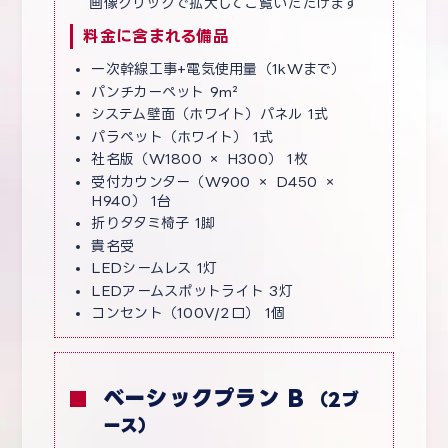
画像クリックで拡大してご覧いただけます
料金に含まれる備品
一次幹線工事+電気使用量（1kWまで）
パンチカーペット 9m²
システム壁面（ホワイト）パネル 1式
パラペット（ホワイト） 1式
社名版（W1800 × H300） 1枚
受付カウンター（W900 × D450 ×
H940） 1台
折りタタミ椅子 1脚
貴名受
LEDシームレス 1灯
LEDアームスポットライト 3灯
コンセント（100V/2口） 1個
ベーシックプラン B
（2ブ
ース）