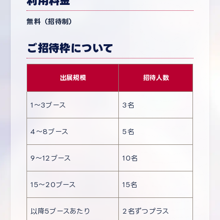
利用料金
無料（招待制）
ご招待枠について
出展規模
招待人数
1〜3ブース
3名
4〜8ブース
5名
9〜12ブース
10名
15〜20ブース
15名
以降5ブースあたり
2名ずつプラス