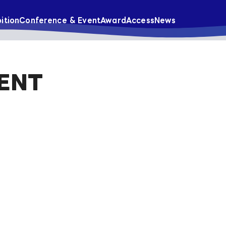
ition
Conference & Event
Award
Access
News
ENT