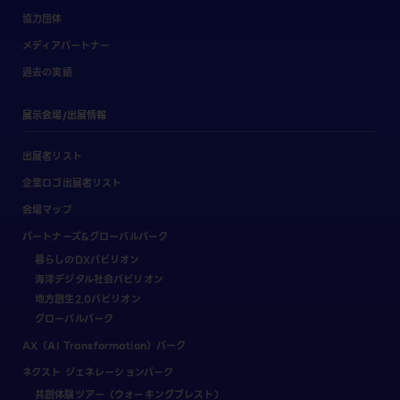
協力団体
メディアパートナー
過去の実績
展示会場/出展情報
出展者リスト
企業ロゴ出展者リスト
会場マップ
パートナーズ&グローバルパーク
暮らしのDXパビリオン
海洋デジタル社会パビリオン
地方創生2.0パビリオン
グローバルパーク
AX（AI Transformation）パーク
ネクスト ジェネレーションパーク
共創体験ツアー（ウォーキングブレスト）