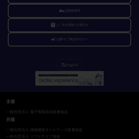
vpn_key
出展者専用
live_help
よくある質問/お問合せ
campaign
出展をご検討中の方へ
English
translate
主催
一般社団法人 電子情報技術産業協会
共催
一般社団法人 情報通信ネットワーク産業協会
一般社団法人 ソフトウェア協会