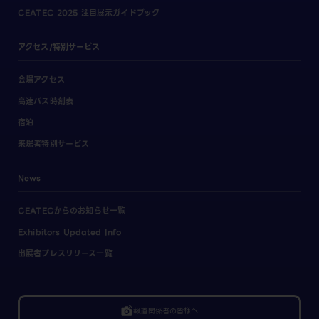
CEATEC 2025 注目展示ガイドブック
アクセス/特別サービス
会場アクセス
高速バス時刻表
宿泊
来場者特別サービス
News
CEATECからのお知らせ一覧
Exhibitors Updated Info
出展者プレスリリース一覧
linked_camera
報道関係者の皆様へ