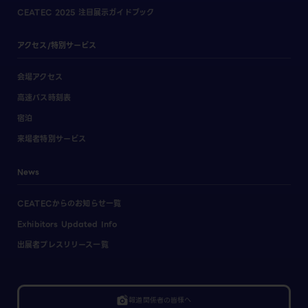
CEATEC 2025 注目展示ガイドブック
アクセス/特別サービス
会場アクセス
高速バス時刻表
宿泊
来場者特別サービス
News
CEATECからのお知らせ一覧
Exhibitors Updated Info
出展者プレスリリース一覧
linked_camera
報道関係者の皆様へ