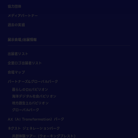
協力団体
メディアパートナー
過去の実績
展示会場/出展情報
出展者リスト
企業ロゴ出展者リスト
会場マップ
パートナーズ&グローバルパーク
暮らしのDXパビリオン
海洋デジタル社会パビリオン
地方創生2.0パビリオン
グローバルパーク
AX（AI Transformation）パーク
ネクスト ジェネレーションパーク
共創体験ツアー（ウォーキングブレスト）