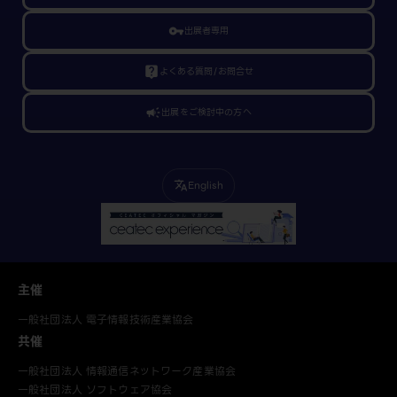
vpn_key
出展者専用
live_help
よくある質問/お問合せ
campaign
出展をご検討中の方へ
English
translate
主催
一般社団法人 電子情報技術産業協会
共催
一般社団法人 情報通信ネットワーク産業協会
一般社団法人 ソフトウェア協会