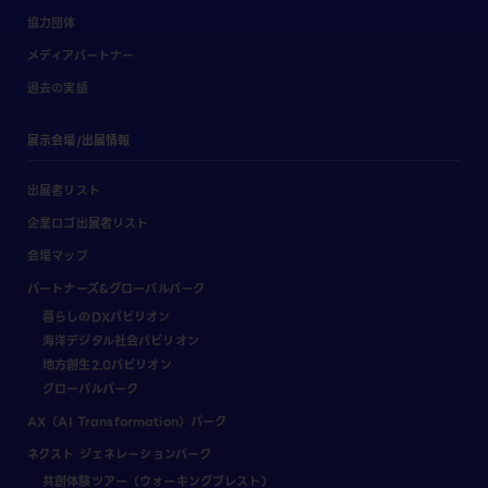
協力団体
メディアパートナー
過去の実績
展示会場/出展情報
出展者リスト
企業ロゴ出展者リスト
会場マップ
パートナーズ&グローバルパーク
暮らしのDXパビリオン
海洋デジタル社会パビリオン
地方創生2.0パビリオン
グローバルパーク
AX（AI Transformation）パーク
ネクスト ジェネレーションパーク
共創体験ツアー（ウォーキングブレスト）