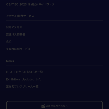
CEATEC 2025 注目展示ガイドブック
アクセス/特別サービス
会場アクセス
高速バス時刻表
宿泊
来場者特別サービス
News
CEATECからのお知らせ一覧
Exhibitors Updated Info
出展者プレスリリース一覧
linked_camera
報道関係者の皆様へ