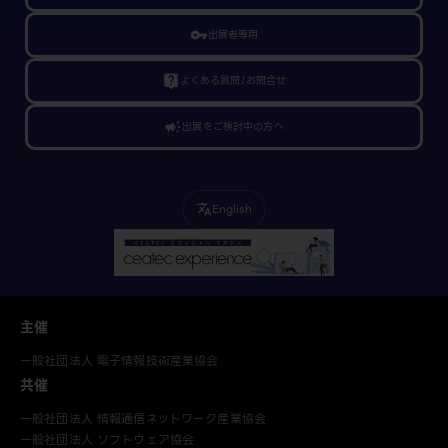
vpn_key
出展者専用
live_help
よくある質問/お問合せ
campaign
出展をご検討中の方へ
English
translate
主催
一般社団法人 電子情報技術産業協会
共催
一般社団法人 情報通信ネットワーク産業協会
一般社団法人 ソフトウェア協会