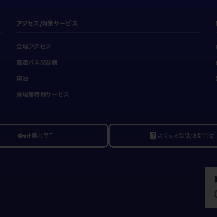
アクセス/特別サービス
会場アクセス
高速バス時刻表
宿泊
来場者特別サービス
出展者専用
よくある質問/お問合せ
vpn_key
live_help