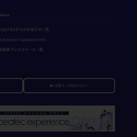
News
CEATECからのお知らせ一覧
Exhibitors Updated Info
出展者プレスリリース一覧
出展をご検討中の方へ
campaign