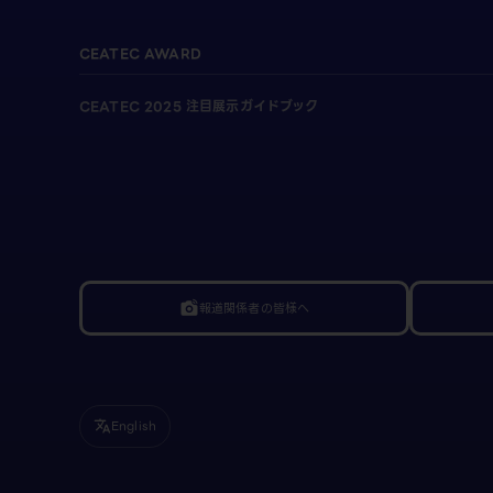
CEATEC AWARD
CEATEC 2025 注目展示ガイドブック
報道関係者の皆様へ
linked_camera
English
translate