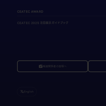
CEATEC AWARD
CEATEC 2025 注目展示ガイドブック
報道関係者の皆様へ
linked_camera
English
translate