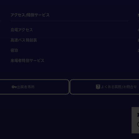
アクセス/特別サービス
会場アクセス
高速バス時刻表
宿泊
来場者特別サービス
出展者専用
よくある質問/お問合せ
vpn_key
live_help