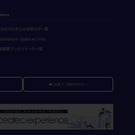
News
CEATECからのお知らせ一覧
Exhibitors Updated Info
出展者プレスリリース一覧
出展をご検討中の方へ
campaign