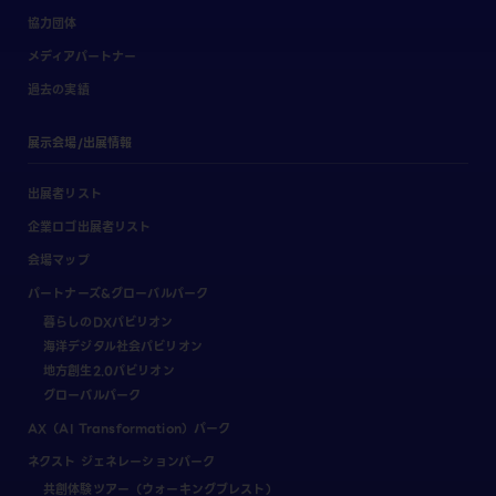
協力団体
メディアパートナー
過去の実績
展示会場/出展情報
出展者リスト
企業ロゴ出展者リスト
会場マップ
パートナーズ&グローバルパーク
暮らしのDXパビリオン
海洋デジタル社会パビリオン
地方創生2.0パビリオン
グローバルパーク
AX（AI Transformation）パーク
ネクスト ジェネレーションパーク
共創体験ツアー（ウォーキングブレスト）