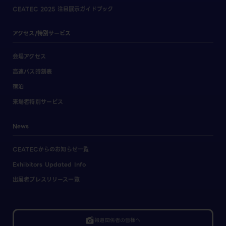
CEATEC 2025 注目展示ガイドブック
アクセス/特別サービス
会場アクセス
高速バス時刻表
宿泊
来場者特別サービス
News
CEATECからのお知らせ一覧
Exhibitors Updated Info
出展者プレスリリース一覧
linked_camera
報道関係者の皆様へ