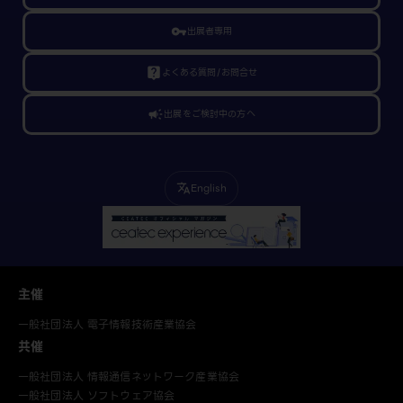
vpn_key
出展者専用
live_help
よくある質問/お問合せ
campaign
出展をご検討中の方へ
English
translate
主催
一般社団法人 電子情報技術産業協会
共催
一般社団法人 情報通信ネットワーク産業協会
一般社団法人 ソフトウェア協会