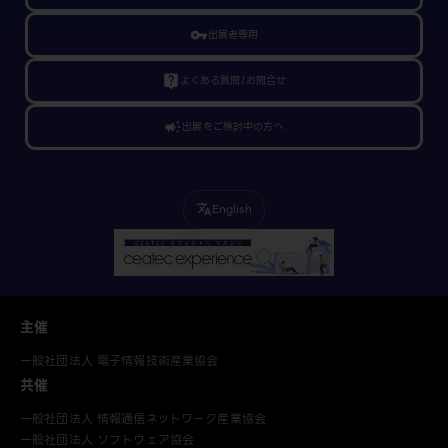
vpn_key
出展者専用
live_help
よくある質問/お問合せ
campaign
出展をご検討中の方へ
English
translate
主催
一般社団法人 電子情報技術産業協会
共催
一般社団法人 情報通信ネットワーク産業協会
一般社団法人 ソフトウェア協会