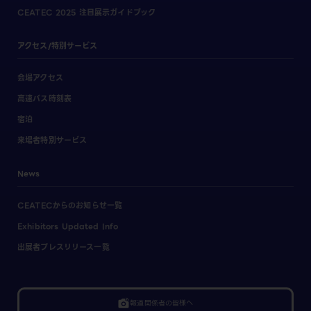
CEATEC 2025 注目展示ガイドブック
アクセス/特別サービス
会場アクセス
高速バス時刻表
宿泊
来場者特別サービス
News
CEATECからのお知らせ一覧
Exhibitors Updated Info
出展者プレスリリース一覧
linked_camera
報道関係者の皆様へ