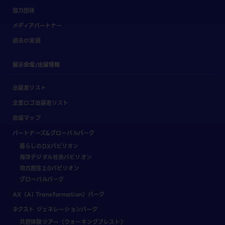
協力団体
メディアパートナー
過去の実績
展示会場/出展情報
出展者リスト
企業ロゴ出展者リスト
会場マップ
パートナーズ&グローバルパーク
暮らしのDXパビリオン
海洋デジタル社会パビリオン
地方創生2.0パビリオン
グローバルパーク
AX（AI Transformation）パーク
ネクスト ジェネレーションパーク
共創体験ツアー（ウォーキングブレスト）