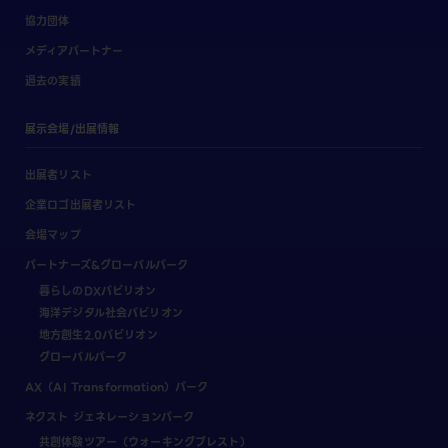
協力団体
メディアパートナー
過去の実績
展示会場/出展情報
出展者リスト
企業ロゴ出展者リスト
会場マップ
パートナーズ&グローバルパーク
暮らしのDXパビリオン
海洋デジタル社会パビリオン
地方創生2.0パビリオン
グローバルパーク
AX（AI Transformation）パーク
ネクスト ジェネレーションパーク
共創体験ツアー（ウォーキングブレスト）