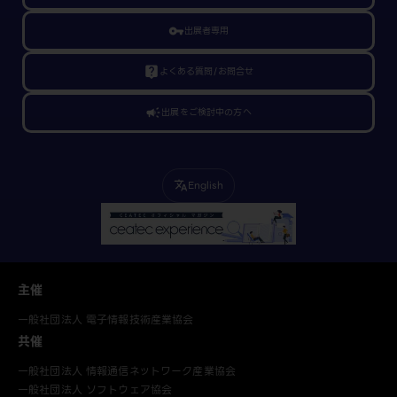
vpn_key
出展者専用
live_help
よくある質問/お問合せ
campaign
出展をご検討中の方へ
English
translate
主催
一般社団法人 電子情報技術産業協会
共催
一般社団法人 情報通信ネットワーク産業協会
一般社団法人 ソフトウェア協会