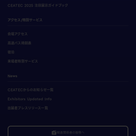
CEATEC 2025 注目展示ガイドブック
アクセス/特別サービス
会場アクセス
高速バス時刻表
宿泊
来場者特別サービス
News
CEATECからのお知らせ一覧
Exhibitors Updated Info
出展者プレスリリース一覧
linked_camera
報道関係者の皆様へ