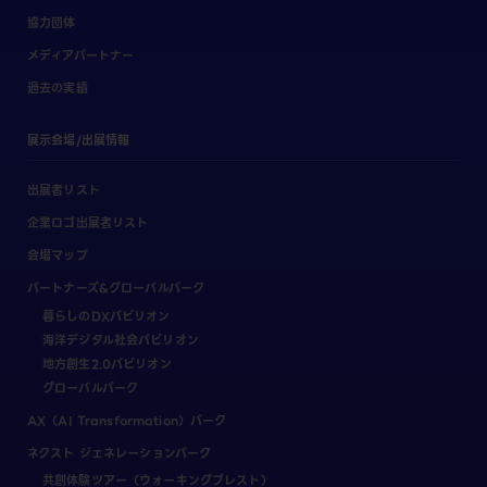
協力団体
メディアパートナー
過去の実績
展示会場/出展情報
出展者リスト
企業ロゴ出展者リスト
会場マップ
パートナーズ&グローバルパーク
暮らしのDXパビリオン
海洋デジタル社会パビリオン
地方創生2.0パビリオン
グローバルパーク
AX（AI Transformation）パーク
ネクスト ジェネレーションパーク
共創体験ツアー（ウォーキングブレスト）