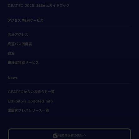
CEATEC 2025 注目展示ガイドブック
アクセス/特別サービス
会場アクセス
高速バス時刻表
宿泊
来場者特別サービス
News
CEATECからのお知らせ一覧
Exhibitors Updated Info
出展者プレスリリース一覧
linked_camera
報道関係者の皆様へ