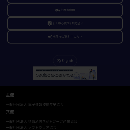
vpn_key
出展者専用
live_help
よくある質問/お問合せ
campaign
出展をご検討中の方へ
English
translate
主催
一般社団法人 電子情報技術産業協会
共催
一般社団法人 情報通信ネットワーク産業協会
一般社団法人 ソフトウェア協会