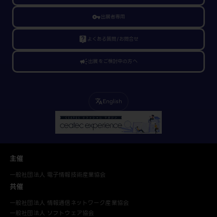
vpn_key
出展者専用
live_help
よくある質問/お問合せ
campaign
出展をご検討中の方へ
English
translate
主催
一般社団法人 電子情報技術産業協会
共催
一般社団法人 情報通信ネットワーク産業協会
一般社団法人 ソフトウェア協会