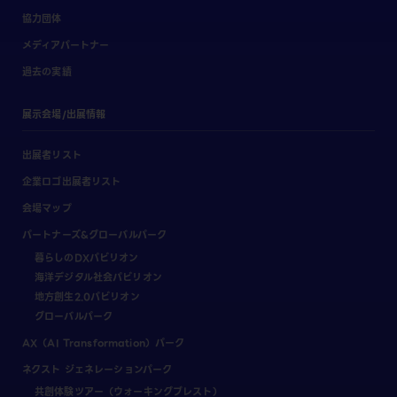
協力団体
メディアパートナー
過去の実績
展示会場/出展情報
出展者リスト
企業ロゴ出展者リスト
会場マップ
パートナーズ&グローバルパーク
暮らしのDXパビリオン
海洋デジタル社会パビリオン
地方創生2.0パビリオン
グローバルパーク
AX（AI Transformation）パーク
ネクスト ジェネレーションパーク
共創体験ツアー（ウォーキングブレスト）