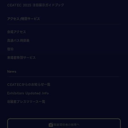
CEATEC 2025 注目展示ガイドブック
アクセス/特別サービス
会場アクセス
高速バス時刻表
宿泊
来場者特別サービス
News
CEATECからのお知らせ一覧
Exhibitors Updated Info
出展者プレスリリース一覧
linked_camera
報道関係者の皆様へ