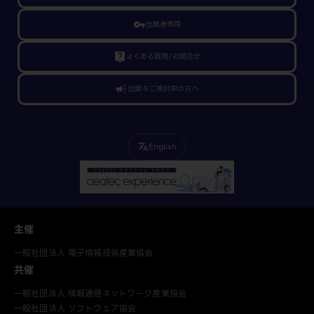
vpn_key
出展者専用
live_help
よくある質問/お問合せ
campaign
出展をご検討中の方へ
English
translate
主催
一般社団法人 電子情報技術産業協会
共催
一般社団法人 情報通信ネットワーク産業協会
一般社団法人 ソフトウェア協会