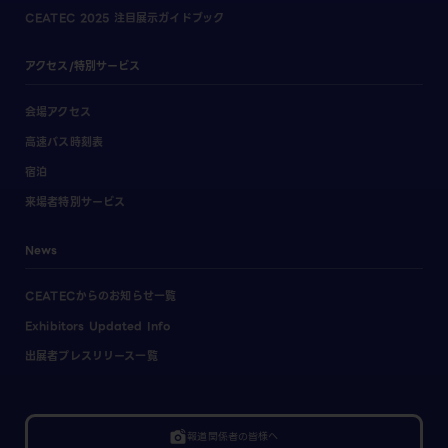
CEATEC 2025 注目展示ガイドブック
アクセス/特別サービス
会場アクセス
高速バス時刻表
宿泊
来場者特別サービス
News
CEATECからのお知らせ一覧
Exhibitors Updated Info
出展者プレスリリース一覧
linked_camera
報道関係者の皆様へ