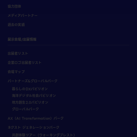
協力団体
メディアパートナー
過去の実績
展示会場/出展情報
出展者リスト
企業ロゴ出展者リスト
会場マップ
パートナーズ&グローバルパーク
暮らしのDXパビリオン
海洋デジタル社会パビリオン
地方創生2.0パビリオン
グローバルパーク
AX（AI Transformation）パーク
ネクスト ジェネレーションパーク
共創体験ツアー（ウォーキングブレスト）